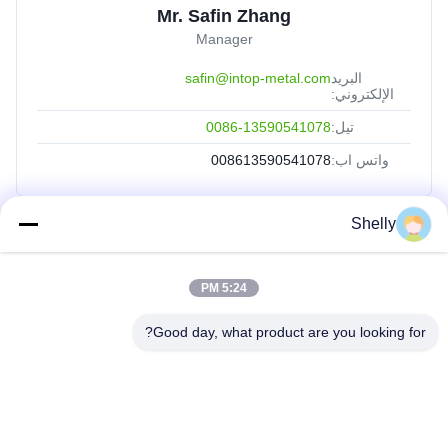
Mr. Safin Zhang
Manager
البريد
safin@intop-metal.com
الإلكتروني:
تيل:
0086-13590541078
واتس اب:
008613590541078
Shelly
روابط سريعة
5:24 PM
منزل
المنتجات
Good day, what product are you looking for?
حول بنا
جولة في المعمل
ضبط الجودة
اتصل بنا
طلب اقتباس