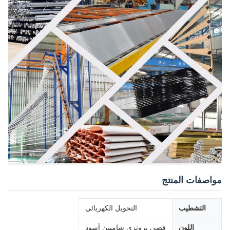
مواصفات المنتج
التشطيب
التحويل الكهربائي
اللون
فضي برونزي شامبين أسود