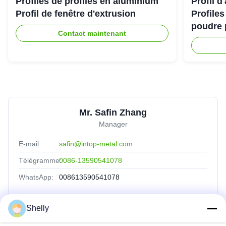
Profiles de profilés en aluminium
Profil 
Profil de fenêtre d'extrusion
Profile
poudre 
Contact maintenant
Mr. Safin Zhang
Manager
E-mail:
safin@intop-metal.com
Télégramme:
0086-13590541078
WhatsApp:
008613590541078
Shelly
Liens Rapides