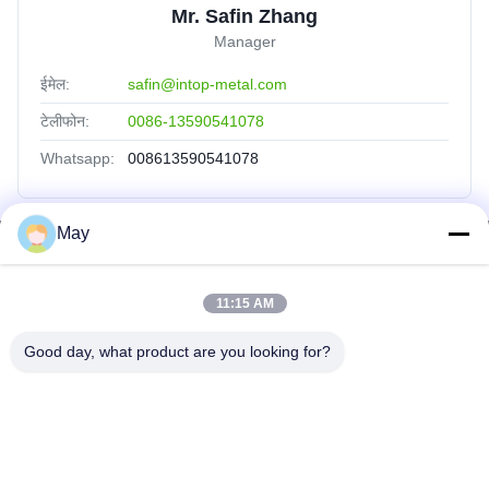
Mr. Safin Zhang
Manager
ईमेल:
safin@intop-metal.com
टेलीफोन:
0086-13590541078
Whatsapp:
008613590541078
May
त्वरित लिंक
होम
11:15 AM
उत्पाद
Good day, what product are you looking for?
हमारे बारे में
फैक्टरी यात्रा
गुणवत्ता नियंत्रण
हमसे संपर्क करें
एक बोली का अनुरोध