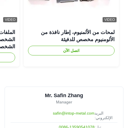
VIDEO
VIDEO
لمحات من الألمنيوم، إطار نافذة من
الملفات
الألومنيوم مخصص للدفيئة
الشخصية
الشخصية
اتصل الآن
Mr. Safin Zhang
Manager
البريد
safin@intop-metal.com
الإلكتروني:
تيل:
0086-13590541078