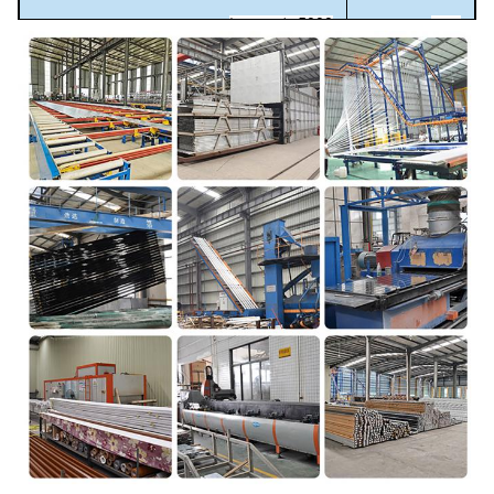
سعة
5000 طن شهريا
مطحنة / أنودة (أكسدة) / سفع رملي / طلاء
الانتهاء من
مسحوق / رحلان كهربائي / طلاء PVDF / تأثير
السطح
خشبي.