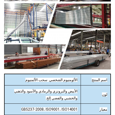
اسم المنتج
الألومنيوم الشخصي. سحب الألمنيوم
الأبيض والبرونزي والرمادي والأسود والذهبي
لون
والخشبي والفضي إلخ.
معيار
GB5237-2008، ISO9001، ISO14001