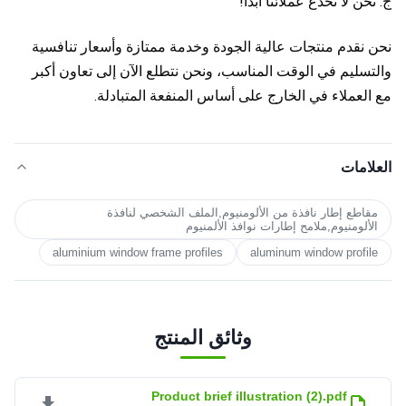
ج: نحن لا نخدع عملائنا أبدًا!
نحن نقدم منتجات عالية الجودة وخدمة ممتازة وأسعار تنافسية 
والتسليم في الوقت المناسب، ونحن نتطلع الآن إلى تعاون أكبر 
مع العملاء في الخارج على أساس المنفعة المتبادلة.
العلامات
مقاطع إطار نافذة من الألومنيوم,الملف الشخصي لنافذة
الألومنيوم,ملامح إطارات نوافذ الألمنيوم
aluminium window frame profiles
aluminum window profile
وثائق المنتج
Product brief illustration (2).pdf