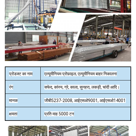
प्रोडक्ट का नाम
एल्यूमीनियम प्रोफ़ाइल; एल्यूमीनियम बाहर निकालना
रंग
सफेद, कांस्य, ग्रे, काला, सुनहरा, लकड़ी, चांदी आदि।
मानक
जीबी5237-2008, आईएसओ9001, आईएसओ14001
क्षमता
प्रति माह 5000 टन
मिल/एनोडाइजिंग (ऑक्सीकरण)/रेत ब्लास्टिंग/पाउडर
सतही समापन
कोटिंग/इलेक्ट्रोफोरेसिस/पीवीडीकोटिंग/लकड़ी प्रभाव।