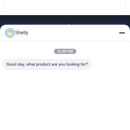
ลิงค์เร็ว
Shelly
บ้าน
ผลิตภัณฑ์
11:20 AM
เกี่ยวกับเรา
Good day, what product are you looking for?
ทัวร์โรงงาน
ควบคุมคุณภาพ
ติดต่อเรา
ขออ้าง
INTOP METAL CO., LTD
86-757-81230616
safin@intop-metal.com