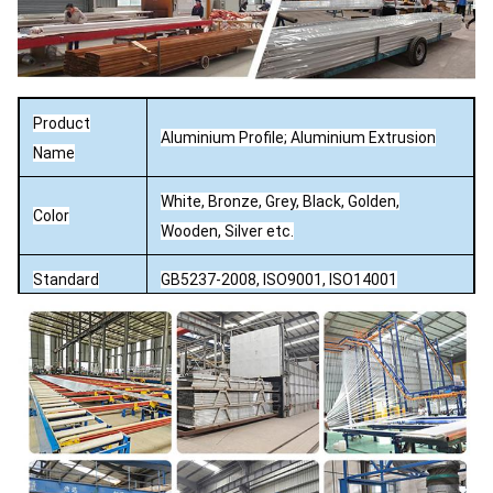
Product
Aluminium Profile; Aluminium Extrusion
Name
White, Bronze, Grey, Black, Golden,
Color
Wooden, Silver etc.
Standard
GB5237-2008, ISO9001, ISO14001
Capacity
5000 ton per month
Mill / Anodizing (oxidation) / Sand blasting
Surface
/ Powder Coating / Electrophoresis /
Finish
PVDFCoating / Wood effect.