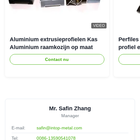
VIDEO
Aluminium extrusieprofielen Kas
Perfile
Aluminium raamkozijn op maat
profiel 
Contact nu
Mr. Safin Zhang
Manager
E-mail:
safin@intop-metal.com
Tel:
0086-13590541078