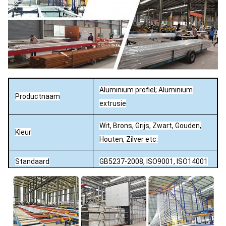
Aluminium profiel; Aluminium
Productnaam
extrusie
Wit, Brons, Grijs, Zwart, Gouden,
Kleur
Houten, Zilver etc.
Standaard
GB5237-2008, ISO9001, ISO14001
Capaciteit
5000 ton per maand
Walsen / Anodiseren (oxidatie) /
Zandstralen / Poedercoaten /