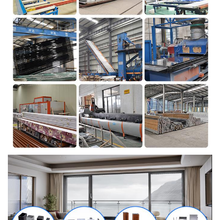
Oppervlakteafwerking
Elektroforese / PVDFCoating /
Houteffect.