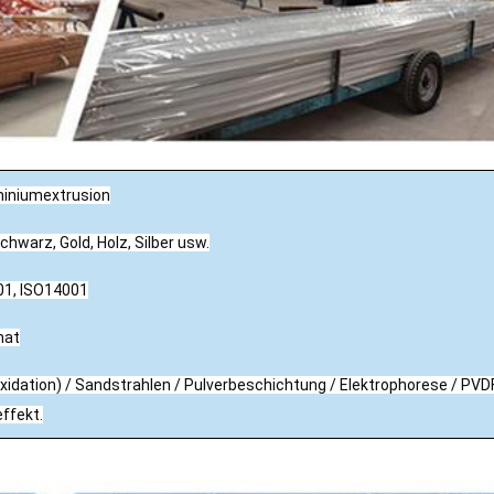
miniumextrusion
chwarz, Gold, Holz, Silber usw.
01, ISO14001
nat
Oxidation) / Sandstrahlen / Pulverbeschichtung / Elektrophorese / PVD
ffekt.