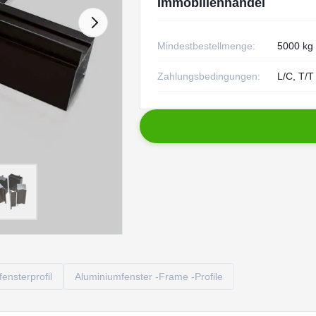
Immobilienhandel
Mindestbestellmenge:
5000 kg
Zahlungsbedingungen:
L/C, T/T
ensterprofil
Aluminiumfenster -Frame -Profile