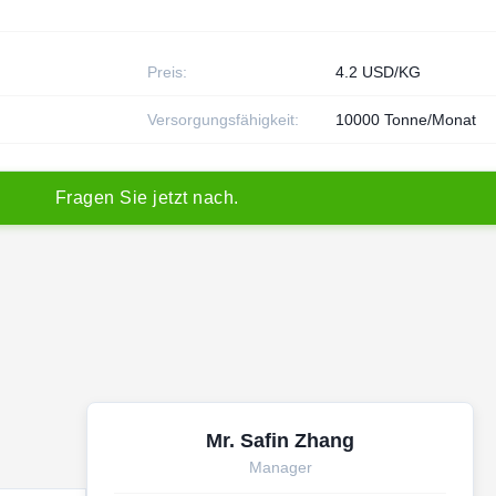
Preis:
4.2 USD/KG
Versorgungsfähigkeit:
10000 Tonne/Monat
F
r
a
g
e
n
S
i
e
j
e
t
z
t
n
a
c
h
.
Mr. Safin Zhang
Manager