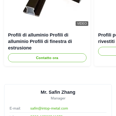
VIDEO
Profili di alluminio Profili di
Profili 
alluminio Profili di finestra di
rivestit
estrusione
Contatto ora
Mr. Safin Zhang
Manager
E-mail:
safin@intop-metal.com