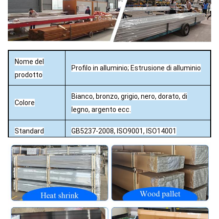
Nome del
Profilo in alluminio; Estrusione di alluminio
prodotto
Bianco, bronzo, grigio, nero, dorato, di
Colore
legno, argento ecc.
Standard
GB5237-2008, ISO9001, ISO14001
Capacità
5000 tonnellate al mese
Mulino / Anodizzazione (ossidazione) /
Finitura
Sabbiatura / Verniciatura a polvere /
superficiale
Elettroforesi / Rivestimento PVDF /
Effetto legno.