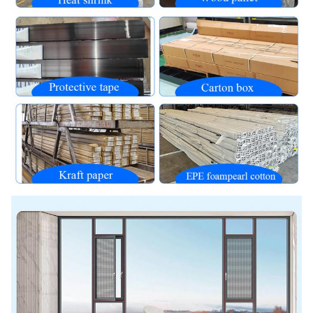
επιφάνειας
σκόνης / Ηλεκτροφορέση / Επιχρισμός
PVDF / Εφέ ξύλου.