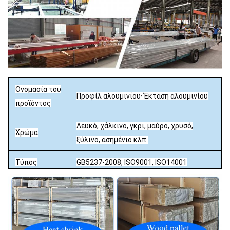
Ονομασία του
Προφίλ αλουμινίου· Έκταση αλουμινίου
προϊόντος
Λευκό, χάλκινο, γκρι, μαύρο, χρυσό,
Χρώμα
ξύλινο, ασημένιο κλπ.
Τύπος
GB5237-2008, ISO9001, ISO14001
Δυναμικότητα
5000 τόνοι ανά μήνα
Σιδηροτροφείο / Ανωδικοποίηση
Τελεία
(οξείδωση) / Σίτιση με άμμο / Επιχρισμός