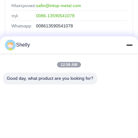
Ηλεκτρονικό:
safin@intop-metal.com
τηλ:
0086-13590541078
Whatsapp:
008613590541078
Shelly
Γρήγορες Συνδέσεις
12:56 AM
Αρχική Σελίδα
Προϊόντα
Good day, what product are you looking for?
Σχετικά Με Εμάς
Γύρος Εργοστασίων
Ποιοτικός Έλεγχος
Επαφή
Ζητήστε Ένα Απόσπασμα
INTOP METAL CO., LTD
0086-757-81230616