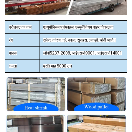
प्रोडक्ट का नाम
एल्यूमीनियम प्रोफ़ाइल; एल्यूमीनियम बाहर निकालना
रंग
सफेद, कांस्य, ग्रे, काला, सुनहरा, लकड़ी, चांदी आदि।
मानक
जीबी5237-2008, आईएसओ9001, आईएसओ14001
क्षमता
प्रति माह 5000 टन
मिल/एनोडाइजिंग (ऑक्सीकरण)/रेत ब्लास्टिंग/पाउडर
सतही समापन
कोटिंग/इलेक्ट्रोफोरेसिस/पीवीडीएफकोटिंग/लकड़ी
प्रभाव।