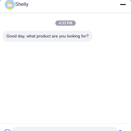
Shelly
빠른 링크
홈
4:33 PM
제품 소개
회사 소개
Good day, what product are you looking for?
공장 투어
품질 관리
연락처
견적 요청
INTOP METAL CO., LTD
0086-757-81230616
safin@intop-metal.com
따라와