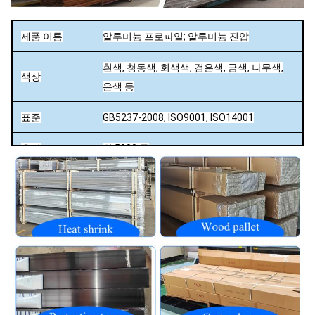
제품 이름
알루미늄 프로파일; 알루미늄 진압
흰색, 청동색, 회색색, 검은색, 금색, 나무색,
색상
은색 등
표준
GB5237-2008, ISO9001, ISO14001
용량
월 5000 톤
밀 / 애노디제 (산화) / 모래 폭발 / 파우더 코
표면 마감
팅 / 전자 분해 / PVDF 코팅 / 나무 효과.