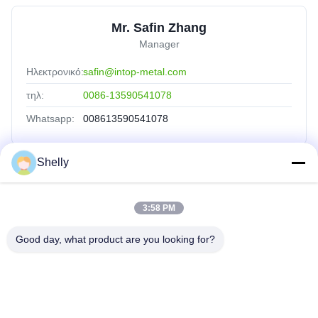
Mr. Safin Zhang
Manager
Ηλεκτρονικό:
safin@intop-metal.com
τηλ:
0086-13590541078
Whatsapp:
008613590541078
Shelly
Γρήγορες Συνδέσεις
3:58 PM
Αρχική Σελίδα
Προϊόντα
Good day, what product are you looking for?
Σχετικά Με Εμάς
Γύρος Εργοστασίων
Ποιοτικός Έλεγχος
Επαφή