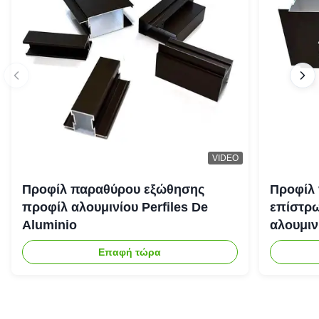
VIDEO
Προφίλ παραθύρου εξώθησης
Προφίλ 
προφίλ αλουμινίου Perfiles De
επίστρ
Aluminio
αλουμιν
Επαφή τώρα