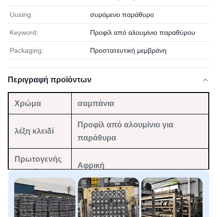
Uusing:
συρόμενο παράθυρο
Keyword:
Προφίλ από αλουμίνιο παραθύρου
Packaging:
Προστατευτική μεμβράνη
Περιγραφή προϊόντων
Χρώμα
σαμπάνια
Προφίλ από αλουμίνιο για
λέξη κλειδί
παράθυρα
Πρωτογενής
Αφρική
αγορά
Υλικό
6063 Τ5
Υπηρεσία