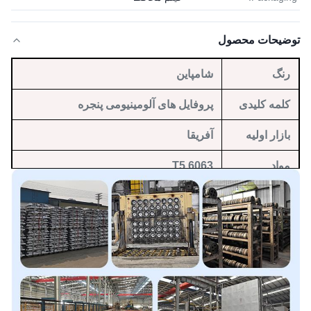
توضیحات محصول
رنگ
شامپاین
کلمه کلیدی
پروفایل های آلومینیومی پنجره
بازار اولیه
آفریقا
مواد
6063 T5
خدمات
خم کردن، پاک کردن، جوشاندن، سوراخ
پردازش
کردن، برش، CNC