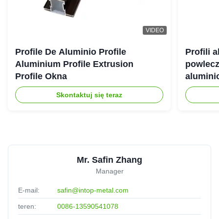
VIDEO
Profile De Aluminio Profile
Profili 
Aluminium Profile Extrusion
powlecz
Profile Okna
alumini
Skontaktuj się teraz
Mr. Safin Zhang
Manager
E-mail:
safin@intop-metal.com
teren:
0086-13590541078