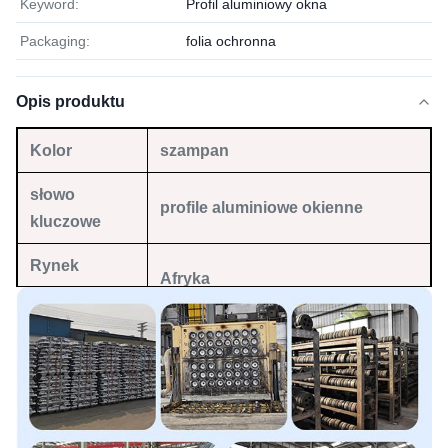
Keyword:
Profil aluminiowy okna
Packaging:
folia ochronna
Opis produktu
Kolor
szampan
słowo
profile aluminiowe okienne
kluczowe
Rynek
Afryka
pierwotny
Tworzywo
6063T5
Usługa
Gięcie, rozwijanie, spawanie,
przetwarzania
wykrawanie, cięcie, CNC