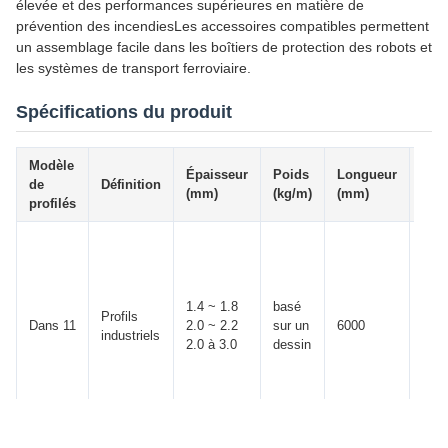
élevée et des performances supérieures en matière de
prévention des incendiesLes accessoires compatibles permettent
un assemblage facile dans les boîtiers de protection des robots et
les systèmes de transport ferroviaire.
Spécifications du produit
Modèle
Épaisseur
Poids
Longueur
Tol
de
Définition
(mm)
(kg/m)
(mm)
(mm
profilés
1.4 ~ 1.8
basé
Profils
Dans 11
2.0 ~ 2.2
sur un
6000
± 10
industriels
2.0 à 3.0
dessin