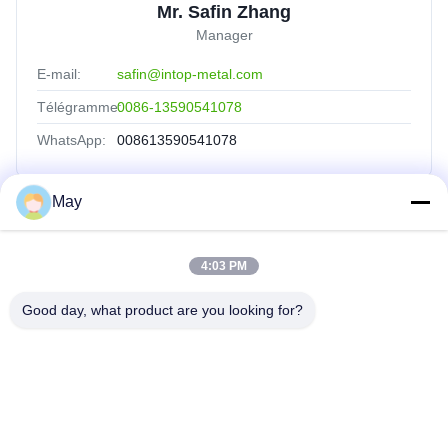
Mr. Safin Zhang
Manager
E-mail:
safin@intop-metal.com
Télégramme:
0086-13590541078
WhatsApp:
008613590541078
May
Liens Rapides
4:03 PM
Aperçu
Produits
Good day, what product are you looking for?
A Propos De Nous
Visite D'usine
Contrôle De La Qualité
Contact
Demande De Soumission