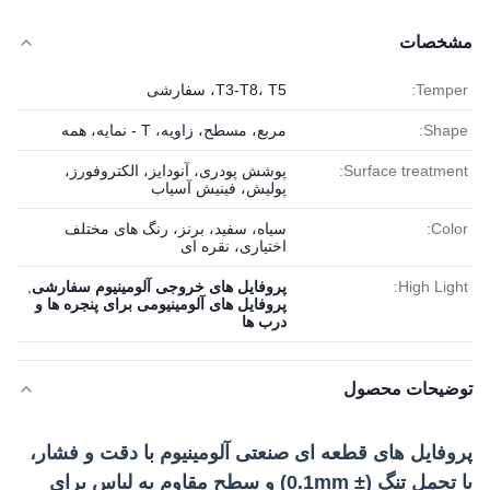
مشخصات
Temper:
T3-T8، T5، سفارشی
Shape:
مربع، مسطح، زاویه، T - نمایه، همه
Surface treatment:
پوشش پودری، آنودایز، الکتروفورز،
پولیش، فینیش آسیاب
Color:
سیاه، سفید، برنز، رنگ های مختلف
اختیاری، نقره ای
High Light:
پروفایل های خروجی آلومینیوم سفارشی
,
پروفایل های آلومینیومی برای پنجره ها و
درب ها
توضیحات محصول
پروفایل های قطعه ای صنعتی آلومینیوم با دقت و فشار،
با تحمل تنگ (± 0.1mm) و سطح مقاوم به لباس برای