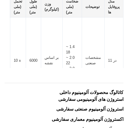
مدل
ضخامت
طول
تحمل
وزن
دمای
پروفایل
توضیحات
(ملی
(ملی
(ملی
(کیلوگرم)
آلیا
ها
متر)
متر)
متر)
1.4 ~
18
مشخصات
2.0 ~
بر اساس
6063
در 11
6000
± 10
صنعتی
22
نقشه
T5
2.0 ~
30
کاتالوگ محصولات آلومینیوم داخلی
استروژن های آلومینیومی سفارشی
استروژن آلومینیوم صنعتی سفارشی
اکستروژن آلومینیوم معماری سفارشی