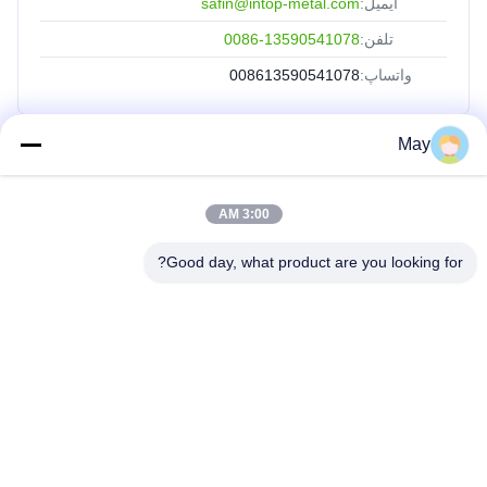
ایمیل:
safin@intop-metal.com
تلفن:
0086-13590541078
واتساپ:
008613590541078
May
لینک های سریع
3:00 AM
خانه
محصولات
Good day, what product are you looking for?
دربارهی ما
کارخانه تور
کنترل کیفیت
تماس با ما
درخواست نقل قول
INTOP METAL CO., LTD
0086-757-81230616