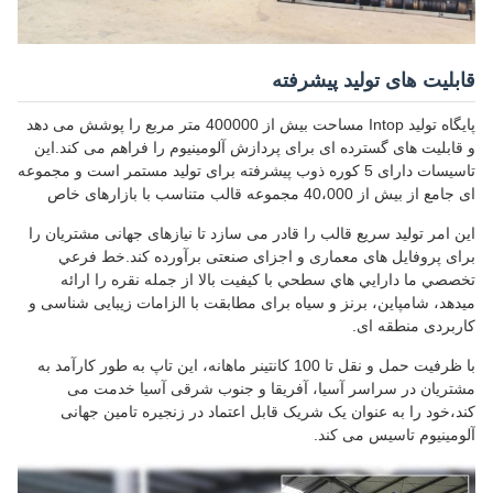
قابلیت های تولید پیشرفته
پایگاه تولید Intop مساحت بیش از 400000 متر مربع را پوشش می دهد
و قابلیت های گسترده ای برای پردازش آلومینیوم را فراهم می کند.این
تاسیسات دارای 5 کوره ذوب پیشرفته برای تولید مستمر است و مجموعه
ای جامع از بیش از 40،000 مجموعه قالب متناسب با بازارهای خاص
این امر تولید سریع قالب را قادر می سازد تا نیازهای جهانی مشتریان را
برای پروفایل های معماری و اجزای صنعتی برآورده کند.خط فرعي
تخصصي ما دارايي هاي سطحي با کيفيت بالا از جمله نقره را ارائه
ميدهد، شامپاین، برنز و سیاه برای مطابقت با الزامات زیبایی شناسی و
کاربردی منطقه ای.
با ظرفیت حمل و نقل تا 100 کانتینر ماهانه، این تاپ به طور کارآمد به
مشتریان در سراسر آسیا، آفریقا و جنوب شرقی آسیا خدمت می
کند،خود را به عنوان یک شریک قابل اعتماد در زنجیره تامین جهانی
آلومینیوم تاسیس می کند.