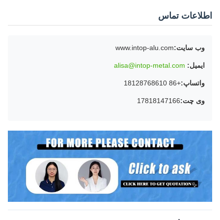
اطلاعات تماس
وب سایت:
www.intop-alu.com
ایمیل:
alisa@intop-metal.com
واتساپ:
+86 18128768610
وی چت:
17818147166