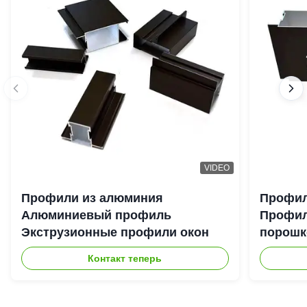
VIDEO
Профили из алюминия
Профил
Алюминиевый профиль
Профил
Экструзионные профили окон
порошк
для ок
Контакт теперь