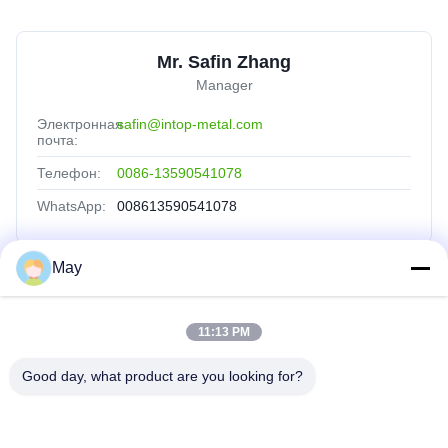
Mr. Safin Zhang
Manager
Электронная
safin@intop-metal.com
почта:
Телефон:
0086-13590541078
WhatsApp:
008613590541078
May
Быстрые Связи
11:13 PM
Главная Страница
Продукция
Good day, what product are you looking for?
О Компании
Наша Фабрика
Контроль Качества