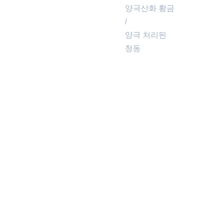
양극산화 황금
/
양극 처리된
청동