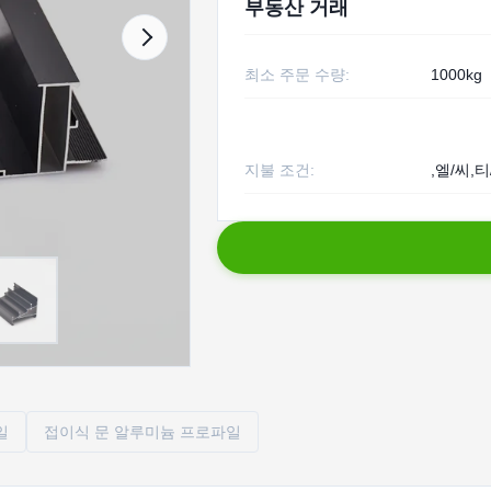
부동산 거래
최소 주문 수량:
1000kg
지불 조건:
,엘/씨,티
일
접이식 문 알루미늄 프로파일