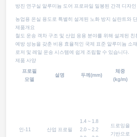
방진 연구실 알루미늄 도어 프로파일 밀봉된 간격 디자인
농업용 온실 용도로 특별히 설계된 노화 방지 실란트와 
제품개요
철도 운송 객차 구조 및 산업 응용 분야를 위해 설계된 
예방 성능을 갖춘 비용 효율적인 국제 표준 알루미늄 소
로저 및 레일 운송 시스템에 쉽게 조립할 수 있습니다.
제품 사양
프로필
체중
설명
두께(mm)
모델
(kg/m)
1.4 ~ 1.8
드로잉을
인-11
산업 프로필
2.0 ~ 2.2
기반으로