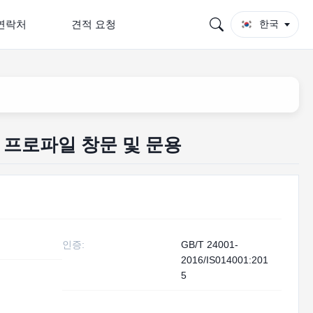
연락처
견적 요청
한국
 프로파일 창문 및 문용
인증:
GB/T 24001-
2016/IS014001:201
5