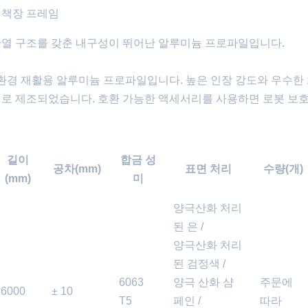
 책장 프레임
단열 구조를 갖춘 내구성이 뛰어난 알루미늄 프로파일입니다.
친환경 재활용 알루미늄 프로파일입니다. 높은 인장 강도와 우수한
재로 제조되었습니다. 호환 가능한 액세서리를 사용하면 로봇 보호
길이
합금 성
공차(mm)
표면 처리
수량(개)
(mm)
미
양극산화 처리
된 은 /
양극산화 처리
된 검정색 /
6063
양극 산화 샴
주문에
6000
± 10
T5
페인 /
따라