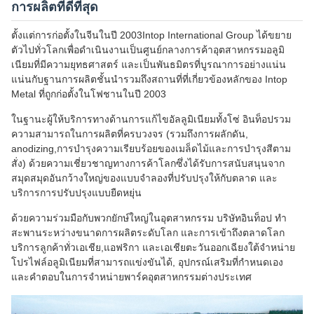
การผลิตที่ดีที่สุด
ตั้งแต่การก่อตั้งในจีนในปี 2003Intop International Group ได้ขยาย
ตัวไปทั่วโลกเพื่อดําเนินงานเป็นศูนย์กลางการค้าอุตสาหกรรมอลูมิ
เนียมที่มีความยุทธศาสตร์ และเป็นพันธมิตรที่บูรณาการอย่างแน่น
แน่นกับฐานการผลิตชั้นนํารวมถึงสถานที่ที่เกี่ยวข้องหลักของ Intop
Metal ที่ถูกก่อตั้งในโฟชานในปี 2003
ในฐานะผู้ให้บริการทางด้านการแก้ไขอัลลูมิเนียมทั้งโซ่ อินท็อปรวม
ความสามารถในการผลิตที่ครบวงจร (รวมถึงการผลักดัน,
anodizing,การบํารุงความเรียบร้อยของเมล็ดไม้และการบํารุงสีตาม
สั่ง) ด้วยความเชี่ยวชาญทางการค้าโลกซึ่งได้รับการสนับสนุนจาก
สมุดสมุดอันกว้างใหญ่ของแบบจําลองที่ปรับปรุงให้กับตลาด และ
บริการการปรับปรุงแบบยืดหยุ่น
ด้วยความร่วมมือกับพวกยักษ์ใหญ่ในอุตสาหกรรม บริษัทอินท็อป ทํา
สะพานระหว่างขนาดการผลิตระดับโลก และการเข้าถึงตลาดโลก
บริการลูกค้าทั่วเอเชีย,แอฟริกา และเอเชียตะวันออกเฉียงใต้จําหน่าย
โปรไฟล์อลูมิเนียมที่สามารถแข่งขันได้, อุปกรณ์เสริมที่กําหนดเอง
และคําตอบในการจําหน่ายพาร์คอุตสาหกรรมต่างประเทศ