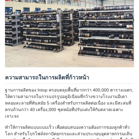
ความสามารถในการผลิตที่ก้าวหน้า
ฐานการผลิตของ Intop ครอบคลุมพื้นที่มากกว่า 400,000 ตารางเมตร,
ให้ความสามารถในการแปรรูปอลูมิเนียมที่กว้างขวางโรงงานมีเตา
หลอมละลายที่ทันสมัย 5 เครื่องสําหรับการผลิตต่อเนื่อง และมีสะสมที่
ครบถ้วนกว่า 40 เครื่อง,000 ชุดหม้อที่ปรับแต่งให้กับตลาดเฉพาะ
เจาะจง
ทําให้การผลิตแบบแบบเร็ว เพื่อตอบสนองความต้องการของลูกค้าทั่ว
โลก สําหรับโปรไฟล์สถาปัตยกรรมและส่วนประกอบอุตสาหกรรมเส้น