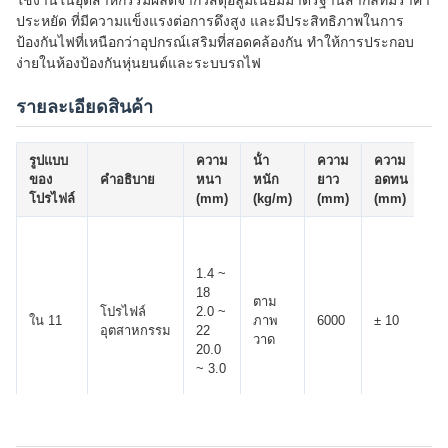
ใช้งานในอุตสาหกรรมผลิตจากวัสดุอลูมิเนียมมาตรฐานสากลที่มีราคา
ประหยัด ที่มีความแข็งแรงต่อการดึงสูง และมีประสิทธิภาพในการ
ป้องกันไฟที่เหนือกว่าอุปกรณ์เสริมที่สอดคล้องกัน ทําให้การประกอบ
ง่ายในห้องป้องกันหุ่นยนต์และระบบรถไฟ
รายละเอียดสินค้า
รูปแบบ
ความ
น้ํา
ความ
ความ
อุ
ของ
คําอธิบาย
หนา
หนัก
ยาว
อดทน
เห
โปรไฟล์
(mm)
(kg/m)
(mm)
(mm)
1.4 ~
18
ตาม
โปรไฟล์
2.0 ~
ใน 11
ภาพ
6000
± 10
60
อุตสาหกรรม
22
วาด
20.0
~ 3.0