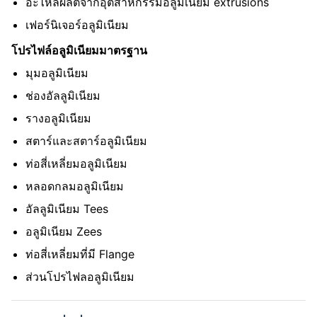
อะไหล่ผลิตจากอุตสาหกรรมอลูมิเนียม extrusions
เฟอร์นิเจอร์อลูมิเนียม
โปรไฟล์อลูมิเนียมมาตรฐาน
มุมอลูมิเนียม
ช่องอัลลูมิเนียม
รางอลูมิเนียม
สตาร์และสตาร์อลูมิเนียม
ท่อสี่เหลี่ยมอลูมิเนียม
หลอดกลมอลูมิเนียม
อัลลูมิเนียม Tees
อลูมิเนียม Zees
ท่อสี่เหลี่ยมที่มี Flange
ส่วนโปรไฟลอลูมิเนียม