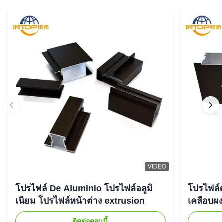
VIDEO
โปรไฟล์ De Aluminio โปรไฟล์อลูมิ
โปรไฟล์ต
เนียม โปรไฟล์หน้าต่าง extrusion
เคลือบผง
ติดต่อตอนนี้