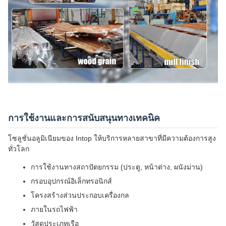
การใช้งานและการสนับสนุนทางเทคนิค
โซลูชั่นอลูมิเนียมของ Intop ให้บริการหลายสาขาที่มีความต้องการสูง
ทั่วโลก
การใช้งานทางสถาปัตยกรรม (ประตู, หน้าต่าง, ผนังม่าน)
กรอบอุปกรณ์อิเล็กทรอนิกส์
โครงสร้างส่วนประกอบเครื่องกล
ภายในรถไฟฟ้า
วัสดุประเภทเรือ