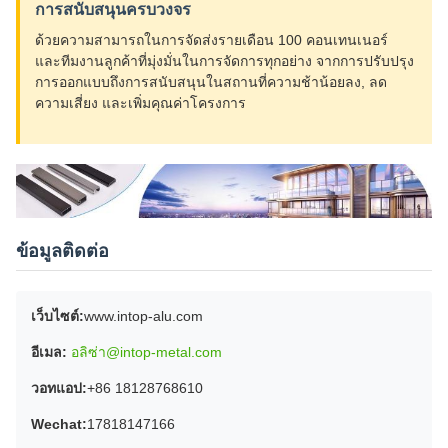
การสนับสนุนครบวงจร
ด้วยความสามารถในการจัดส่งรายเดือน 100 คอนเทนเนอร์
และทีมงานลูกค้าที่มุ่งมั่นในการจัดการทุกอย่าง จากการปรับปรุง
การออกแบบถึงการสนับสนุนในสถานที่ความช้าน้อยลง, ลด
ความเสี่ยง และเพิ่มคุณค่าโครงการ
ข้อมูลติดต่อ
เว็บไซต์:
www.intop-alu.com
อีเมล:
อลิซ่า@intop-metal.com
วอทแอป:
+86 18128768610
Wechat:
17818147166