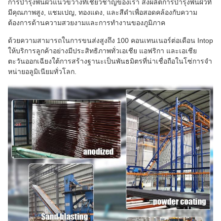
การบํารุงพื้นผิวแนวขวางที่เชี่ยวชาญของเรา ส่งผลิตการบํารุงพื้นผิวที่
มีคุณภาพสูง, แชมเปญ, ทองแดง, และสีดําเพื่อสอดคล้องกับความ
ต้องการด้านความสวยงามและการทํางานของภูมิภาค
ด้วยความสามารถในการขนส่งสูงถึง 100 คอนเทนเนอร์ต่อเดือน Intop
ให้บริการลูกค้าอย่างมีประสิทธิภาพทั่วเอเชีย แอฟริกา และเอเชีย
ตะวันออกเฉียงใต้การสร้างฐานะเป็นพันธมิตรที่น่าเชื่อถือในโซ่การจํา
หน่ายอลูมิเนียมทั่วโลก.