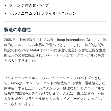
フランジ付き角パイプ
アルミニウムプロファイルセクション
製造の卓越性
2003年に中国で設立されて以来、Intop International Groupは、戦
略的なアルミニウム業界の取引ハブとして、また、中核的な関連
施設であるIntop Metal（2003年に佛山で設立）を含む主要な生産
拠点との緊密に統合されたパートナーとして、グローバルに事業
を拡大してきました。
フルチェーンのアルミニウムソリューションプロバイダーとし
て、Intopは、エンドツーエンドの製造能力（押出、陽極酸化、粉
体塗装、木目仕上げ、カスタムカラー処理など）とグローバルな
貿易専門知識を組み合わせています。これは、市場に適応した膨
大な金型ライブラリと柔軟なカスタマイズサービスによってサポ
ートされています。