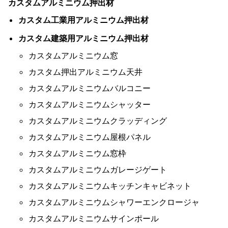
カスタムアルミニウム押出材
07
ア
づく
T5
2.0～3.0
プ
カスタム工業用アルミニウム押出材
ロ
フ
カスタム建築用アルミニウム押出材
ァ
イ
カスタムアルミニウム窓
ル
カスタム押出アルミニウム天井
カスタムアルミニウムバルコニー
カスタムアルミニウムシャッター
カスタムアルミニウムクラッディング
カスタムアルミニウム屋根パネル
カスタムアルミニウム窓枠
カスタムアルミニウムガレージゲート
カスタムアルミニウムキッチンキャビネット
カスタムアルミニウムシャワーエンクロージャ
カスタムアルミニウムサインポール