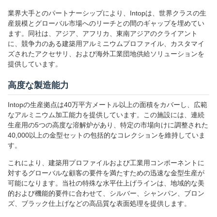
業界大手とのパートナーシップにより、Intopは、世界クラスの生
産規模とグローバル市場へのリーチとの間のギャップを埋めてい
ます。同社は、アジア、アフリカ、東南アジアのクライアント
に、競争力のある建築用アルミニウムプロファイル、カスタマイ
ズされたアクセサリ、および海外工業団地供給ソリューションを
提供しています。
高度な製造能力
Intopの生産拠点は40万平方メートル以上の面積をカバーし、広範
なアルミニウム加工能力を提供しています。この施設には、連続
生産用の5つの高度な溶解炉があり、特定の市場向けに調整された
40,000以上の金型セットの包括的なコレクションを維持していま
す。
これにより、建築用プロファイルおよび工業用コンポーネントに
対するグローバルな顧客の要件を満たすための迅速な金型生産が
可能になります。当社の特殊な水平仕上げラインは、地域的な美
的および機能的要件に合わせて、シルバー、シャンパン、ブロン
ズ、ブラック仕上げなどの高品質な表面処理を提供します。