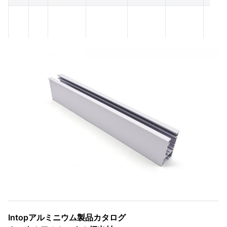
ア
ル
ミ
ニ
ウ
ム
Intopアルミニウム製品カタログ
1.4～1.8
In-
ド
図面に基
6063
2.0～2.2
6000
±10