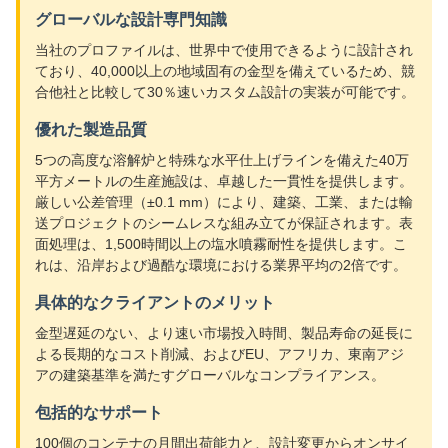
グローバルな設計専門知識
当社のプロファイルは、世界中で使用できるように設計され
ており、40,000以上の地域固有の金型を備えているため、競
合他社と比較して30％速いカスタム設計の実装が可能です。
優れた製造品質
5つの高度な溶解炉と特殊な水平仕上げラインを備えた40万
平方メートルの生産施設は、卓越した一貫性を提供します。
厳しい公差管理（±0.1 mm）により、建築、工業、または輸
送プロジェクトのシームレスな組み立てが保証されます。表
面処理は、1,500時間以上の塩水噴霧耐性を提供します。こ
れは、沿岸および過酷な環境における業界平均の2倍です。
具体的なクライアントのメリット
金型遅延のない、より速い市場投入時間、製品寿命の延長に
よる長期的なコスト削減、およびEU、アフリカ、東南アジ
アの建築基準を満たすグローバルなコンプライアンス。
包括的なサポート
100個のコンテナの月間出荷能力と、設計変更からオンサイ