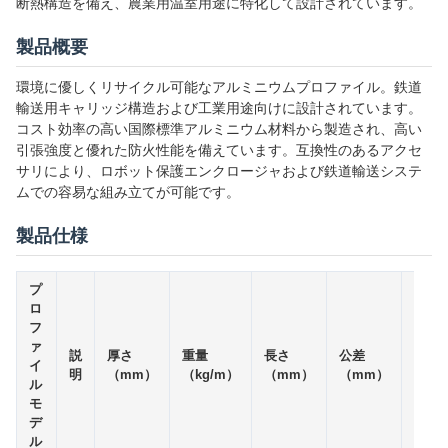
断熱構造を備え、農業用温室用途に特化して設計されています。
製品概要
環境に優しくリサイクル可能なアルミニウムプロファイル。鉄道
輸送用キャリッジ構造および工業用途向けに設計されています。
コスト効率の高い国際標準アルミニウム材料から製造され、高い
引張強度と優れた防火性能を備えています。互換性のあるアクセ
サリにより、ロボット保護エンクロージャおよび鉄道輸送システ
ムでの容易な組み立てが可能です。
製品仕様
プ
ロ
フ
ァ
合金
説
厚さ
重量
長さ
公差
イ
の性
明
（mm）
（kg/m）
（mm）
（mm）
ル
質
モ
デ
ル