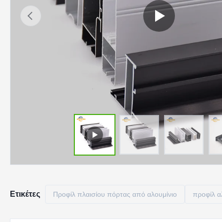
Ετικέτες
Προφίλ πλαισίου πόρτας από αλουμίνιο
προφίλ α