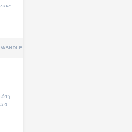
ού και
ΤΕΜ/
M/BNDLE
CBM
ΠΑΚΕΤΟ
 βάση
με βάση
/
έδια
σχέδια