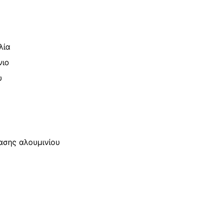
λία
νιο
υ
ασης αλουμινίου