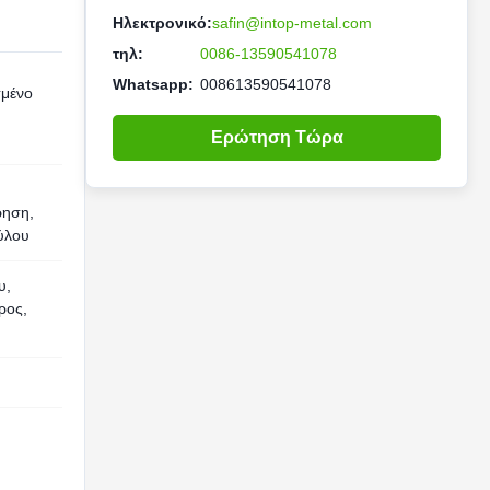
Ηλεκτρονικό:
safin@intop-metal.com
τηλ:
0086-13590541078
Whatsapp:
008613590541078
μένο
Ερώτηση Τώρα
ρηση,
ύλου
υ,
ρος,