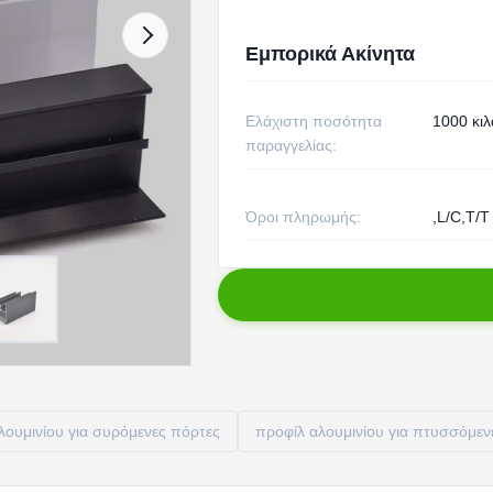
Εμπορικά Ακίνητα
Ελάχιστη ποσότητα
1000 κιλ
παραγγελίας:
Όροι πληρωμής:
,L/C,T/T
λουμινίου για συρόμενες πόρτες
προφίλ αλουμινίου για πτυσσόμεν