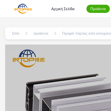
Αρχική Σελίδα
Προϊόντα
Σπίτι
προϊόντα
Προφίλ πόρτας από αλουμίνι