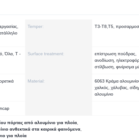
εργασίας,
Temper:
T3-T8,T5, προσαρμοσ
κατάλληλο
, Όλα, Τ -
Surface treatment:
επίστρωση πούδρας,
ανοδίωση, ηλεκτροφό
στίλβωση, φινίρισμα μ
ορετικά
Material:
6063 Κράμα αλουμινίο
χαλκός, χάλυβας, σίδη
αλουμίνιο
ncap
ίου πόρτας από αλουμίνιο για πλοία
,
νιο ανθεκτικά στα καιρικά φαινόμενα
,
ιο για πλοία