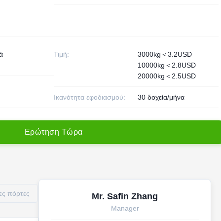
ά
Τιμή:
3000kg＜3.2USD
10000kg＜2.8USD
20000kg＜2.5USD
Ικανότητα εφοδιασμού:
30 δοχεία/μήνα
Ε
ρ
ώ
τ
η
σ
η
Τ
ώ
ρ
α
ες πόρτες
Mr. Safin Zhang
Manager