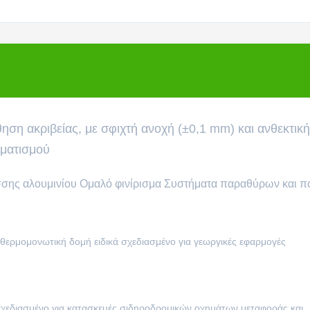
ηση ακριβείας, με σφιχτή ανοχή (±0,1 mm) και ανθεκτική
οματισμού
άσσης αλουμινίου Ομαλό φινίρισμα Συστήματα παραθύρων και 
ι θερμομονωτική δομή ειδικά σχεδιασμένο για γεωργικές εφαρμογές
σχεδιασμένο για κατασκευές σιδηροδρομικών οχημάτων μεταφοράς και