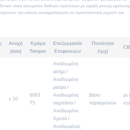
δοτικό υλικό αλουμινίου διεθνών προτύπων με υψηλή αντοχή εφελκυσμ
τρέπουν την εύκολη συναρμολόγηση σε προστατευτικά ρομπότ και
ς
Ανοχή
Κράμα
Επεξεργασία
Ποσότητα
CB
)
(mm)
Temper
Επιφανειών
(τμχ)
Ανοδιωμένο
ασήμι /
Ανοδιωμένο
μαύρο /
6063
Ανοδιωμένη
βάσει
με
± 10
Τ5
σαμπάνια /
παραγγελιών
σχ
Ανοδιωμένο
Χρυσό /
Ανοδιωμένος