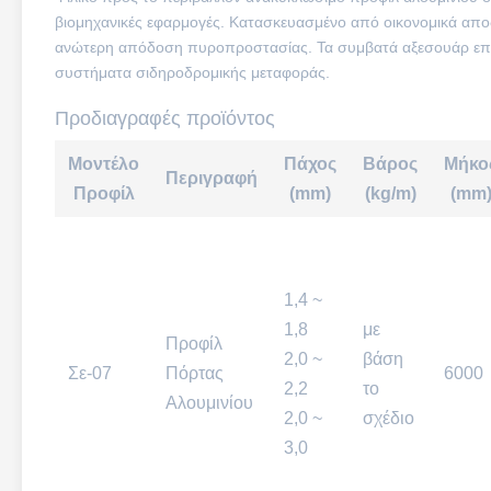
βιομηχανικές εφαρμογές. Κατασκευασμένο από οικονομικά απο
ανώτερη απόδοση πυροπροστασίας. Τα συμβατά αξεσουάρ επι
συστήματα σιδηροδρομικής μεταφοράς.
Προδιαγραφές προϊόντος
Μοντέλο
Πάχος
Βάρος
Μήκο
Περιγραφή
Προφίλ
(mm)
(kg/m)
(mm
1,4 ~
1,8
με
Προφίλ
2,0 ~
βάση
Σε-07
Πόρτας
6000
2,2
το
Αλουμινίου
2,0 ~
σχέδιο
3,0