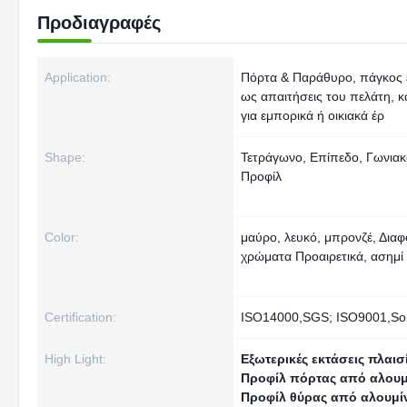
Προδιαγραφές
Application:
Πόρτα & Παράθυρο, πάγκος 
ως απαιτήσεις του πελάτη, 
για εμπορικά ή οικιακά έρ
Shape:
Τετράγωνο, Επίπεδο, Γωνιακό
Προφίλ
Color:
μαύρο, λευκό, μπρονζέ, Διαφ
χρώματα Προαιρετικά, ασημί
Certification:
ISO14000,SGS; ISO9001,So
High Light:
Εξωτερικές εκτάσεις πλαισ
Προφίλ πόρτας από αλουμί
Προφίλ θύρας από αλουμίν