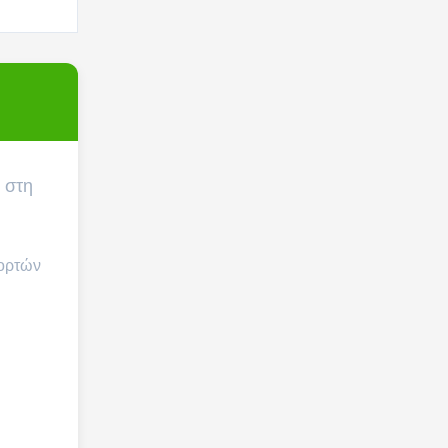
 στη
πορτών