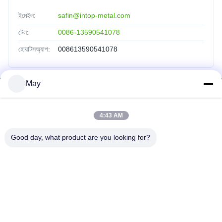
ইমেইল:
safin@intop-metal.com
টেল:
0086-13590541078
হোয়াটসঅ্যাপ:
008613590541078
May
দ্রুত লিঙ্ক
বাড়ি
4:43 AM
পণ্য
Good day, what product are you looking for?
আমাদের সম্পর্কে
কারখানা ভ্রমণ
মান নিয়ন্ত্রণ
আমাদের সাথে যোগাযোগ করুন
উদ্ধৃতির জন্য আবেদন
INTOP METAL CO., LTD