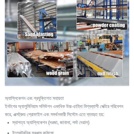
অ্যাপ্লিকেশন এবং প্রযুক্তিগত সহায়তা
ইনটপের অ্যালুমিনিয়াম সলিউশন একাধিক উচ্চ-চাহিদা বিশ্বব্যাপী সেক্টরে পরিবেশন
করে, এক্সট্রুড প্রোফাইল এবং সমর্থনকারী সিস্টেম এতে ব্যবহৃত হয়:
স্থাপত্য অ্যাপ্লিকেশন (দরজা, জানালা, পর্দা দেয়াল)
ইলেকট্রনিক সরঞ্জাম কাঠামো