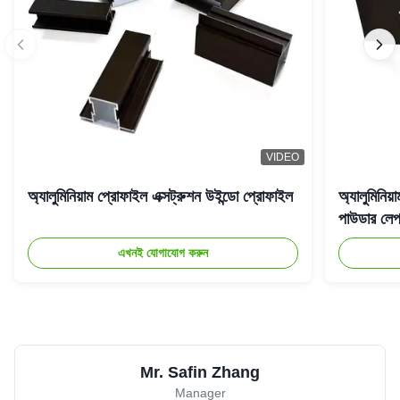
VIDEO
অ্যালুমিনিয়াম প্রোফাইল এক্সট্রুশন উইন্ডো প্রোফাইল
অ্যালুমিনিয
পাউডার লেপা
এখনই যোগাযোগ করুন
Mr. Safin Zhang
Manager