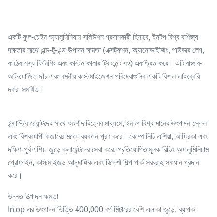
একটি ফুল-চেইন অ্যালুমিনিয়াম সলিউশন প্রদানকারী হিসাবে, ইনটপ বিশ্ব বাণিজ্য
দক্ষতার সাথে এন্ড-টু-এন্ড উত্পাদন ক্ষমতা (এক্সট্রুশন, অ্যানোডাইজিং, পাউডার লেপ,
কাঠের শস্য ফিনিশিং এবং কাস্টম কালার ট্রিটমেন্ট সহ) একত্রিত করে। এটি বাজার-
অভিযোজিত ছাঁচ এবং নমনীয় কাস্টমাইজেশন পরিষেবাগুলির একটি বিশাল লাইব্রেরি
দ্বারা সমর্থিত।
ইন্ডাস্ট্রি জায়ান্টদের সাথে অংশীদারিত্বের মাধ্যমে, ইনটপ বিশ্ব-মানের উৎপাদন স্কেল
এবং বিশ্বব্যাপী বাজারের মধ্যে ব্যবধান পূরণ করে। কোম্পানিটি এশিয়া, আফ্রিকা এবং
দক্ষিণ-পূর্ব এশিয়া জুড়ে ক্লায়েন্টদের সেবা করে, প্রতিযোগিতামূলক বিল্ডিং অ্যালুমিনিয়াম
প্রোফাইল, কাস্টমাইজড আনুষাঙ্গিক এবং বিদেশী শিল্প পার্ক সরবরাহ সমাধান প্রদান
করে।
উন্নত উত্পাদন ক্ষমতা
Intop এর উৎপাদন ভিত্তি 400,000 বর্গ মিটারের বেশি এলাকা জুড়ে, ব্যাপক