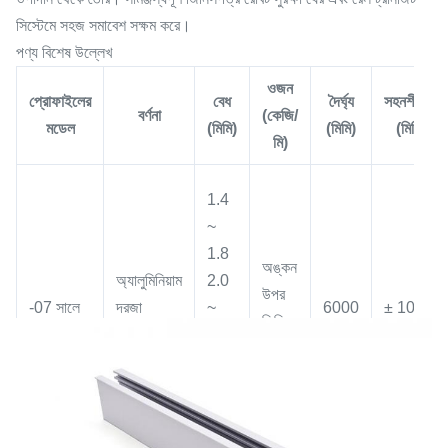
সিস্টেমে সহজ সমাবেশ সক্ষম করে।
পণ্য বিশেষ উল্লেখ
ওজন
প্রোফাইলের
বেধ
দৈর্ঘ্য
সহনশীলতা
বর্ণনা
(কেজি/
মডেল
(মিমি)
(মিমি)
(মিমি)
মি)
1.4
~
1.8
অঙ্কন
অ্যালুমিনিয়াম
2.0
উপর
-07 সালে
দরজা
~
6000
± 10
ভিত্তি
প্রোফাইল
2.2
করে
2.0
~
3.0