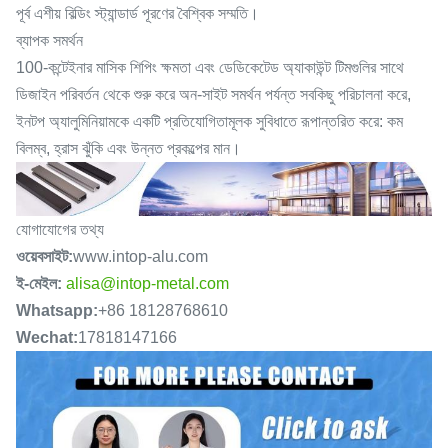
পূর্ব এশীয় বিল্ডিং স্ট্যান্ডার্ড পূরণের বৈশ্বিক সম্মতি।
ব্যাপক সমর্থন
100-কন্টেইনার মাসিক শিপিং ক্ষমতা এবং ডেডিকেটেড অ্যাকাউন্ট টিমগুলির সাথে
ডিজাইন পরিবর্তন থেকে শুরু করে অন-সাইট সমর্থন পর্যন্ত সবকিছু পরিচালনা করে,
ইনটপ অ্যালুমিনিয়ামকে একটি প্রতিযোগিতামূলক সুবিধাতে রূপান্তরিত করে: কম
বিলম্ব, হ্রাস ঝুঁকি এবং উন্নত প্রকল্পের মান।
যোগাযোগের তথ্য
ওয়েবসাইট:
www.intop-alu.com
ই-মেইল:
alisa@intop-metal.com
Whatsapp:
+86 18128768610
Wechat:
17818147166