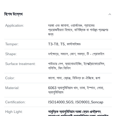
বিশেষ উল্লেখ
Application:
দরজা এবং জানালা, ওয়ার্কবেঞ্চ, গ্রাহকের
প্রয়োজনীয়তা হিসাবে, বাণিজ্যিক বা গার্হস্থ্য প্রকল্পের
জন্য
Temper:
T3-T8, T5, কাস্টমাইজড
Shape:
বর্গক্ষেত্র, সমতল, কোণ, সমস্ত, টি - প্রোফাইল
Surface treatment:
পাউডার লেপ, অ্যানোডাইজিং, ইলেক্ট্রোফোরেসিস,
পলিশিং, মিল ফিনিশ
Color:
কালো, সাদা, ব্রোঞ্জ, বিভিন্ন রং ঐচ্ছিক, রূপা
Material:
6063 অ্যালুমিনিয়াম খাদ, তামা, ইস্পাত, লোহা,
অ্যালুমিনিয়াম
Certification:
ISO14000,SGS; ISO9001,Soncap
High Light:
সামুদ্রিক অ্যালুমিনিয়াম দরজা ফ্রেম এক্সট্রুশন
,