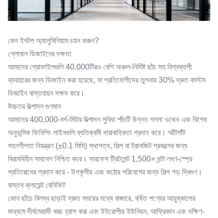
কেন ইনটপ অ্যালুমিনিয়াম চয়ন করুন?
গ্লোবাল ডিজাইনের দক্ষতা
আমাদের প্রোফাইলগুলি 40,000টিরও বেশি অঞ্চল-নির্দিষ্ট ছাঁচ সহ বিশ্বব্যাপী
ব্যবহারের জন্য ডিজাইন করা হয়েছে, যা প্রতিযোগীদের তুলনায় 30% দ্রুত কাস্টম
ডিজাইন বাস্তবায়ন সক্ষম করে।
উচ্চতর উত্পাদন গুণমান
আমাদের 400,000-বর্গ-মিটার উত্পাদন সুবিধা পাঁচটি উন্নত গলনা ওভেন এবং বিশেষ
অনুভূমিক ফিনিশিং লাইনগুলি ব্যতিক্রমী ধারাবাহিকতা প্রদান করে। আঁটসাঁট
সহনশীলতা নিয়ন্ত্রণ (±0.1 মিমি) স্থাপত্য, শিল্প বা ট্রানজিট প্রকল্পের জন্য
বিরামবিহীন সমাবেশ নিশ্চিত করে। সারফেস ট্রিটমেন্ট 1,500+ ঘন্টা লবণ-স্প্রে
প্রতিরোধের প্রদান করে - উপকূলীয় এবং কঠোর পরিবেশের জন্য শিল্প গড় দ্বিগুণ।
বাস্তব ক্লায়েন্ট বেনিফিট
কোন ছাঁচে বিলম্ব ছাড়াই দ্রুত সময়ের মধ্যে বাজারে, বর্ধিত পণ্যের আয়ুষ্কালের
মাধ্যমে দীর্ঘমেয়াদী খরচ হ্রাস করা এবং ইউরোপীয় ইউনিয়ন, আফ্রিকান এবং দক্ষিণ-