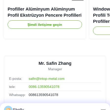
Profiller Alüminyum Alüminyum
Windows
Profil Ekstrüzyon Pencere Profilleri
Profili
Profiller
Şimdi iletişime geçin
Mr. Safin Zhang
Manager
E-posta:
safin@intop-metal.com
tele:
0086-13590541078
Whatsapp:
008613590541078
Shelly