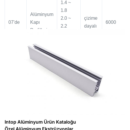
1.4 ~
1.8
Alüminyum
2.0 ~
çizime
07'de
Kapı
6000
2.2
dayalı
Profilleri
2,0 ~
3,0
Intop Alüminyum Ürün Kataloğu
Özel Alüminyum Ekstrüzyonlar