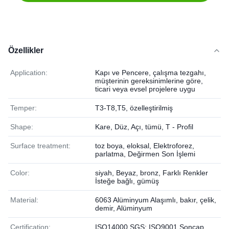
Özellikler
Application:
Kapı ve Pencere, çalışma tezgahı,
müşterinin gereksinimlerine göre,
ticari veya evsel projelere uygu
Temper:
T3-T8,T5, özelleştirilmiş
Shape:
Kare, Düz, Açı, tümü, T - Profil
Surface treatment:
toz boya, eloksal, Elektroforez,
parlatma, Değirmen Son İşlemi
Color:
siyah, Beyaz, bronz, Farklı Renkler
İsteğe bağlı, gümüş
Material:
6063 Alüminyum Alaşımlı, bakır, çelik,
demir, Alüminyum
Certification:
ISO14000,SGS; ISO9001,Soncap