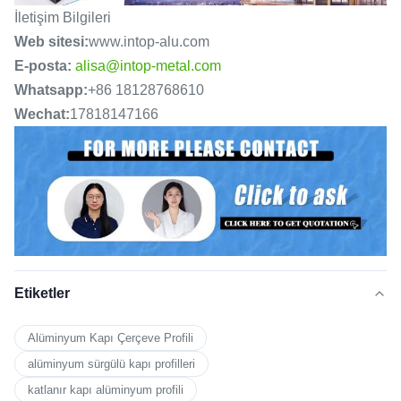
İletişim Bilgileri
Web sitesi:
www.intop-alu.com
E-posta:
alisa@intop-metal.com
Whatsapp:
+86 18128768610
Wechat:
17818147166
Etiketler
Alüminyum Kapı Çerçeve Profili
alüminyum sürgülü kapı profilleri
katlanır kapı alüminyum profili