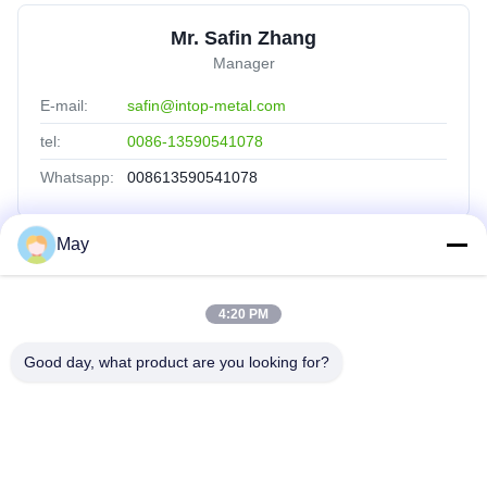
Mr. Safin Zhang
Manager
E-mail:
safin@intop-metal.com
tel:
0086-13590541078
Whatsapp:
008613590541078
May
Collegamenti Rapidi
4:20 PM
Casa
Prodotti
Good day, what product are you looking for?
Chi Siamo
Fatory Tour
Controllo Di Qualità
Contattaci
Richiedere Un Preventivo