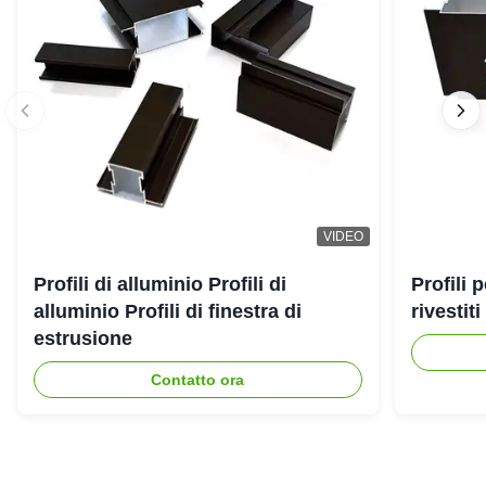
VIDEO
Profili di alluminio Profili di
Profili 
alluminio Profili di finestra di
rivestit
estrusione
Contatto ora