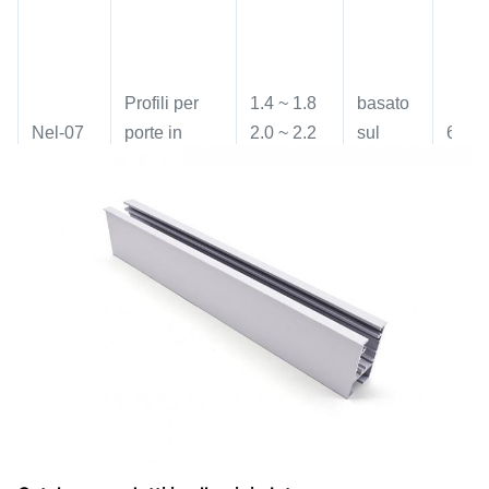
Profili per
1.4 ~ 1.8
basato
Nel-07
porte in
2.0 ~ 2.2
sul
6000
alluminio
2.0 ~ 3.0
disegno