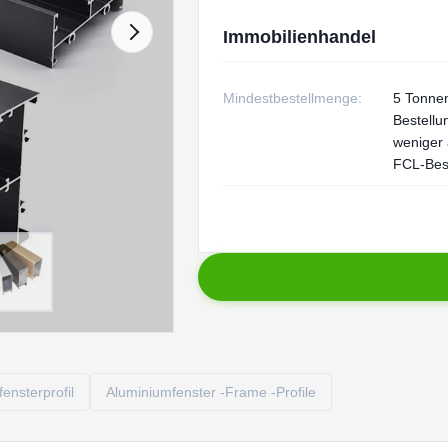
Immobilienhandel
Mindestbestellmenge:
5 Tonnen
Bestellu
weniger 
FCL-Bes
ensterprofil
Aluminiumfenster -Frame -Profile