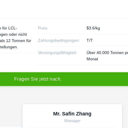
 für LCL-
Preis:
$3.6/kg
ngen oder nicht
Zahlungsbedingungen:
T/T
als 12 Tonnen für
tellungen.
Versorgungsfähigkeit:
Über 40.000 Tonnen p
Monat
F
r
a
g
e
n
S
i
e
j
e
t
z
t
n
a
c
h
.
Mr. Safin Zhang
Manager