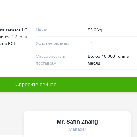
для заказов LCL
Цена:
$3.6/kg
менее 12 тонн
Условия оплаты:
Т/Т
азов FCL.
Способность к
Более 40 000 тонн в
поставкам:
месяц
С
п
р
о
с
и
т
е
с
е
й
ч
а
с
Mr. Safin Zhang
Manager