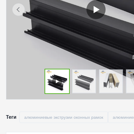
Теги
алюминиевые экструзии оконных рамок
алюминие