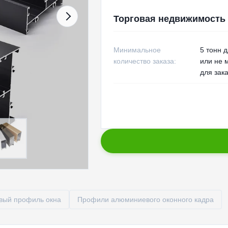
Торговая недвижимость
Минимальное
5 тонн 
количество заказа:
или не 
для зак
вый профиль окна
Профили алюминиевого оконного кадра