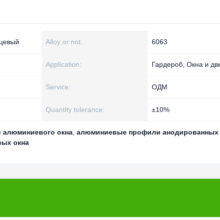
нцевый
Alloy or not:
6063
Application:
Гардероб, Окна и дв
Service:
ОДМ
Quantity tolerance:
±10%
 алюминиевого окна
,
алюминиевые профили анодированных 
вых окна