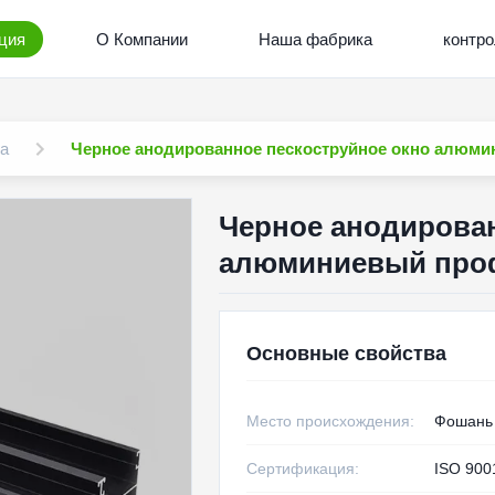
ция
О Компании
Наша фабрика
контро
а
Черное анодированное пескоструйное окно алюми
Черное анодирован
алюминиевый проф
Основные свойства
Место происхождения:
Фошань
Сертификация:
ISO 900