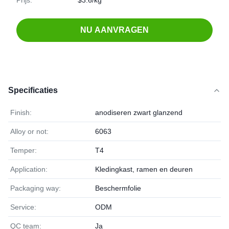
Prijs:
$3.6/kg
NU AANVRAGEN
Specificaties
Finish:
anodiseren zwart glanzend
Alloy or not:
6063
Temper:
T4
Application:
Kledingkast, ramen en deuren
Packaging way:
Beschermfolie
Service:
ODM
QC team:
Ja