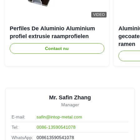
VIDEO
Perfiles De Aluminio Aluminium
Alumini
profiel extrusie raamprofielen
gecoate
ramen
Contact nu
Mr. Safin Zhang
Manager
E-mail:
safin@intop-metal.com
Tel:
0086-13590541078
WhatsApp:
008613590541078