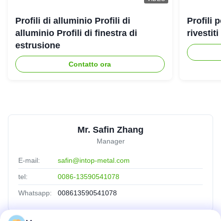
Profili di alluminio Profili di
Profili 
alluminio Profili di finestra di
rivestit
estrusione
Contatto ora
Mr. Safin Zhang
Manager
E-mail:
safin@intop-metal.com
tel:
0086-13590541078
Whatsapp:
008613590541078