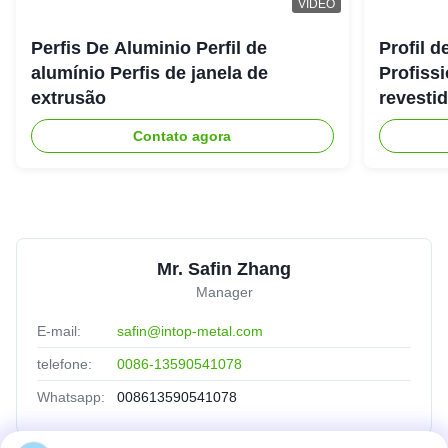
VIDEO
Perfis De Aluminio Perfil de
Profil d
alumínio Perfis de janela de
Profiss
extrusão
revesti
Contato agora
Mr. Safin Zhang
Manager
E-mail:
safin@intop-metal.com
telefone:
0086-13590541078
Whatsapp:
008613590541078