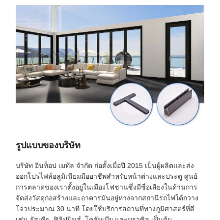
รูปแบบของบริษัท
บริษัท อินท็อป เมทัล จํากัด ก่อตั้งเมื่อปี 2015 เป็นผู้ผลิตและส่ง
ออกโปรไฟล์อลูมิเนียมมืออาชีพสําหรับหน้าต่างและประตู ศูนย์
การตลาดของเราตั้งอยู่ในเมืองโฟชานซึ่งมีชื่อเสียงในด้านการ
จัดส่งวัสดุก่อสร้างและอาคารมันอยู่ห่างจากสถานีรถไฟใต้กวาง
โจวประมาณ 30 นาที โดยใช้บริการสถานที่ทางภูมิศาสตร์ที่ดี
เช่น รัสเซีย, ฟิลิปปินส์, โคลัมเบีย และบราซิล เป็นต้น