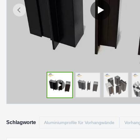
Schlagworte
Aluminiumprofile für Vorhangwände
Vorhang