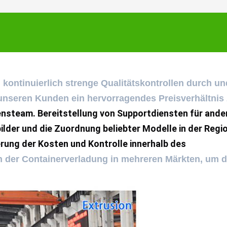
 kontinuierlich strenge Qualitätskontrollen durch un
 unseren Kunden ein hervorragendes Preisverhältnis
nsteam. Bereitstellung von Supportdiensten für ander
ilder und die Zuordnung beliebter Modelle in der Regio
ung der Kosten und Kontrolle innerhalb des 
n der Containerverladung in mehreren Märkten, um d