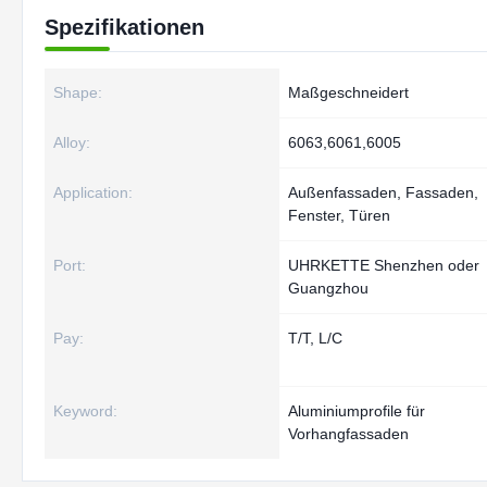
Spezifikationen
Shape:
Maßgeschneidert
Alloy:
6063,6061,6005
Application:
Außenfassaden, Fassaden,
Fenster, Türen
Port:
UHRKETTE Shenzhen oder
Guangzhou
Pay:
T/T, L/C
Keyword:
Aluminiumprofile für
Vorhangfassaden