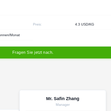
Preis:
4.3 USD/KG
onnen/Monat
F
r
a
g
e
n
S
i
e
j
e
t
z
t
n
a
c
h
.
Mr. Safin Zhang
Manager