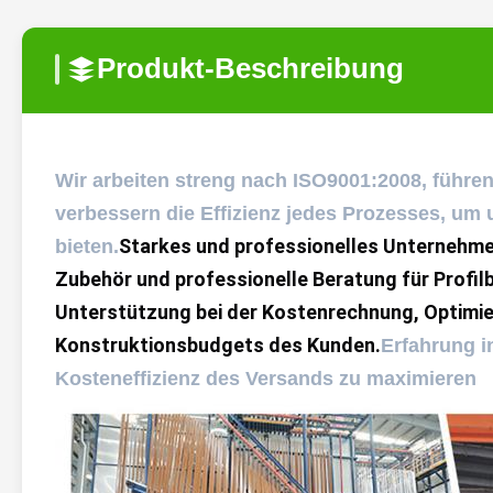
Produkt-Beschreibung
Wir arbeiten streng nach ISO9001:2008, führen
verbessern die Effizienz jedes Prozesses, um
Starkes und professionelles Unternehme
bieten.
Zubehör und professionelle Beratung für Profilb
Unterstützung bei der Kostenrechnung, Optimier
Konstruktionsbudgets des Kunden.
Erfahrung i
Kosteneffizienz des Versands zu maximieren