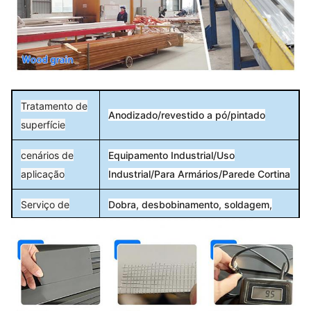
Tratamento de
Anodizado/revestido a pó/pintado
superfície
cenários de
Equipamento Industrial/Uso
aplicação
Industrial/Para Armários/Parede Cortina
Serviço de
Dobra, desbobinamento, soldagem,
processamento
puncionamento, corte
Material
Liga de alumínio 6061 6063
Detalhes da
Película protetora + película
embalagem
termorretrátil