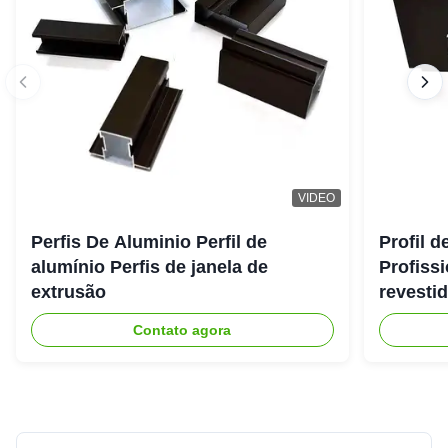
VIDEO
Perfis De Aluminio Perfil de
Profil d
alumínio Perfis de janela de
Profiss
extrusão
revesti
Contato agora