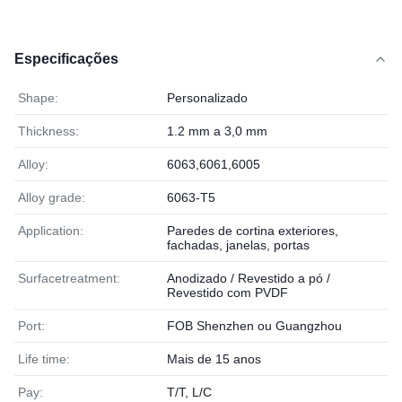
Especificações
Shape:
Personalizado
Thickness:
1.2 mm a 3,0 mm
Alloy:
6063,6061,6005
Alloy grade:
6063-T5
Application:
Paredes de cortina exteriores,
fachadas, janelas, portas
Surfacetreatment:
Anodizado / Revestido a pó /
Revestido com PVDF
Port:
FOB Shenzhen ou Guangzhou
Life time:
Mais de 15 anos
Pay:
T/T, L/C