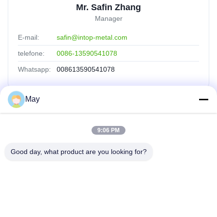
Mr. Safin Zhang
Manager
E-mail:
safin@intop-metal.com
telefone:
0086-13590541078
Whatsapp:
008613590541078
May
Relações Rápidas
9:06 PM
Casa
Produtos
Good day, what product are you looking for?
Quem Somos
Fábrica
Controle De Qualidade
Fale Conosco
Pedir Um Orçamento