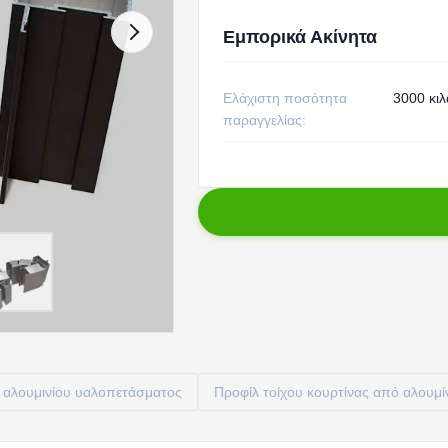
Εμπορικά Ακίνητα
Ελάχιστη ποσότητα
3000 κιλ
παραγγελίας:
 αλουμινίου υαλοπετάσματος
Προφίλ τοίχου κουρτίνας από αλουμί