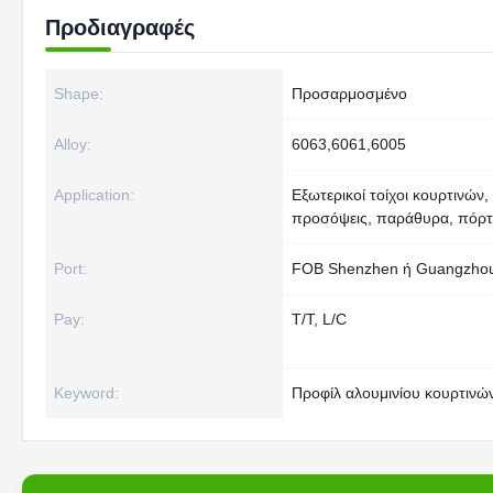
Προδιαγραφές
Shape:
Προσαρμοσμένο
Alloy:
6063,6061,6005
Application:
Εξωτερικοί τοίχοι κουρτινών,
προσόψεις, παράθυρα, πόρτ
Port:
FOB Shenzhen ή Guangzho
Pay:
T/T, L/C
Keyword:
Προφίλ αλουμινίου κουρτινώ