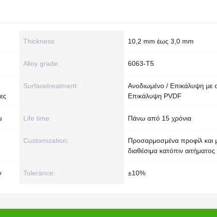
Thickness:
10,2 mm έως 3,0 mm
Alloy grade:
6063-Τ5
Surfacetreatment:
Ανοδιωμένο / Επικάλυψη με 
ες
Επικάλυψη PVDF
u
Life time:
Πάνω από 15 χρόνια
Customization:
Προσαρμοσμένα προφίλ και 
διαθέσιμα κατόπιν αιτήματος
ν
Tolerance:
±10%