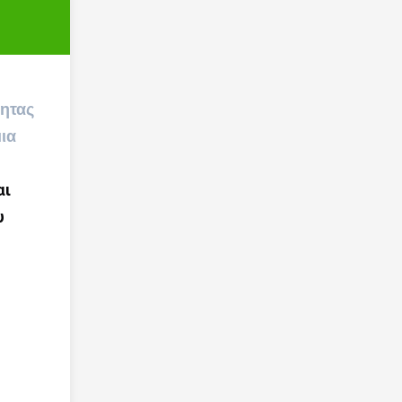
τητας
ια
ι 
 