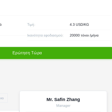
ά
Τιμή:
4.3 USD/KG
Ικανότητα εφοδιασμού:
20000 τόνοι /μήνα
Ε
ρ
ώ
τ
η
σ
η
Τ
ώ
ρ
α
νιο
Mr. Safin Zhang
Manager