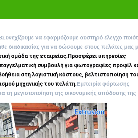
8Συνεχίζουμε να εφαρμόζουμε αυστηρό έλεγχο ποιό
άθε διαδικασίας για να δώσουμε στους πελάτες μας μ
ική ομάδα της εταιρείας.Προσφέρει υπηρεσίες 
επαγγελματική συμβουλή για φωτογραφίες προφίλ κα
οήθεια στη λογιστική κόστους, βελτιστοποίηση του
ισμού μηχανικής του πελάτη.
Εμπειρία φόρτωσης
α τη μεγιστοποίηση της οικονομικής απόδοσης της