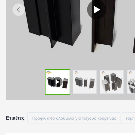
Ετικέτες
Προφίλ από αλουμίνιο για τοίχους κουρτίνας
τομή