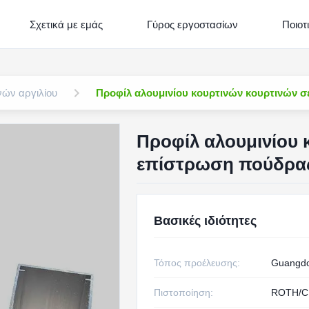
Σχετικά με εμάς
Γύρος εργοστασίων
Ποιοτ
νών αργιλίου
Προφίλ αλουμινίου κουρτινών κουρτινών σ
Προφίλ αλουμινίου 
επίστρωση πούδρα
Βασικές ιδιότητες
Τόπος προέλευσης:
Guangdo
Πιστοποίηση:
ROTH/C