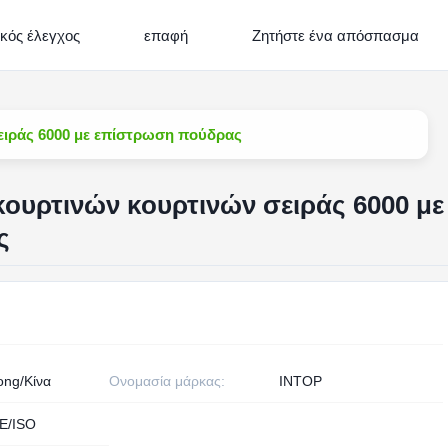
ικός έλεγχος
επαφή
Ζητήστε ένα απόσπασμα
ειράς 6000 με επίστρωση πούδρας
κουρτινών κουρτινών σειράς 6000 με
ς
ng/Κίνα
Ονομασία μάρκας:
INTOP
E/ISO