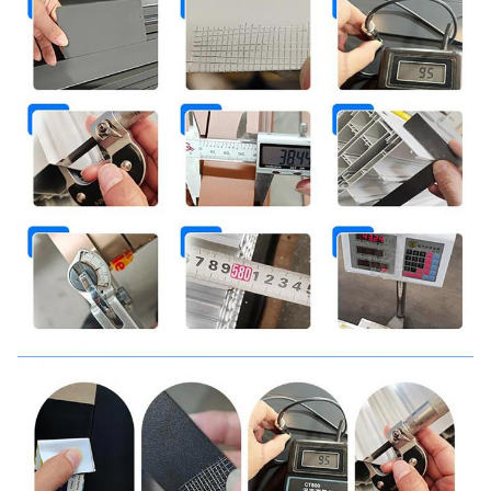
Materiale
Leghe di alluminio 6061 6063
Dettagli
Film protettivo + film contraente termico
dell'imballaggio