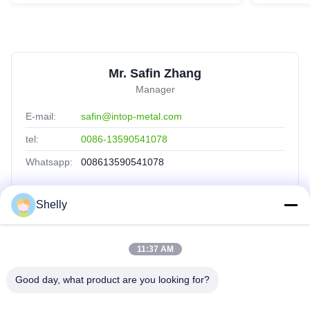
Mr. Safin Zhang
Manager
E-mail:
safin@intop-metal.com
tel:
0086-13590541078
Whatsapp:
008613590541078
Shelly
Collegamenti Rapidi
11:37 AM
Casa
Prodotti
Good day, what product are you looking for?
Chi Siamo
Fatory Tour