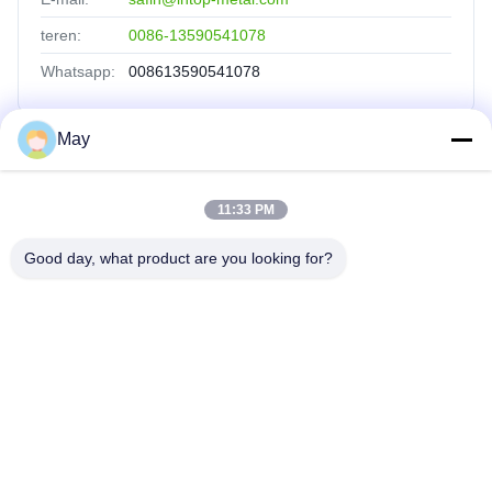
teren:
0086-13590541078
Whatsapp:
008613590541078
May
Szybkie Linki
11:33 PM
Dom
Produkty
Good day, what product are you looking for?
O Nas
Wycieczka Po Fabryce
Kontrola Jakości
Skontaktuj Się Z Nami
Poprosić O Wycenę
INTOP METAL CO., LTD
0086-757-81230616