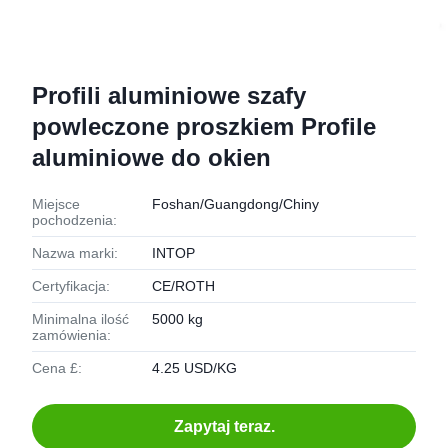
Profili aluminiowe szafy
powleczone proszkiem Profile
aluminiowe do okien
Miejsce
Foshan/Guangdong/Chiny
pochodzenia:
Nazwa marki:
INTOP
Certyfikacja:
CE/ROTH
Minimalna ilość
5000 kg
zamówienia:
Cena £:
4.25 USD/KG
Zapytaj teraz.