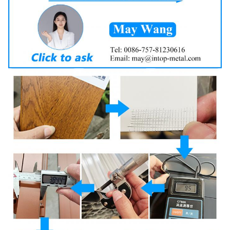
Aplikacja
Drzwi i okno
Miejsce
Guangdong, Chiny
pochodzenia