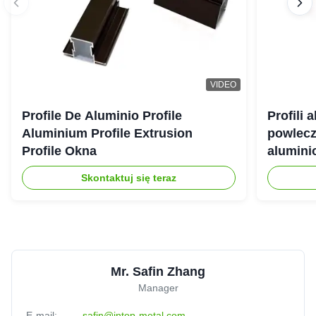
VIDEO
Profile De Aluminio Profile
Profili 
Aluminium Profile Extrusion
powlecz
Profile Okna
alumini
Skontaktuj się teraz
Mr. Safin Zhang
Manager
E-mail:
safin@intop-metal.com