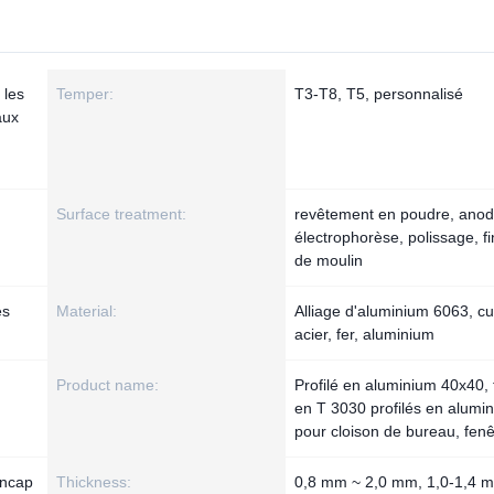
 les
Temper:
T3-T8, T5, personnalisé
aux
Surface treatment:
revêtement en poudre, anodi
électrophorèse, polissage, fi
de moulin
es
Material:
Alliage d'aluminium 6063, cu
acier, fer, aluminium
Product name:
Profilé en aluminium 40x40, 
en T 3030 profilés en alumi
pour cloison de bureau, fenê
ncap
Thickness:
0,8 mm ~ 2,0 mm, 1,0-1,4 m