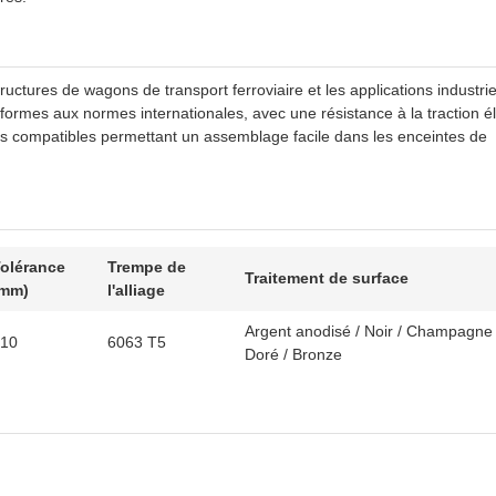
uctures de wagons de transport ferroviaire et les applications industrie
rmes aux normes internationales, avec une résistance à la traction é
es compatibles permettant un assemblage facile dans les enceintes de
olérance
Trempe de
Traitement de surface
(mm)
l'alliage
Argent anodisé / Noir / Champagne 
10
6063 T5
Doré / Bronze