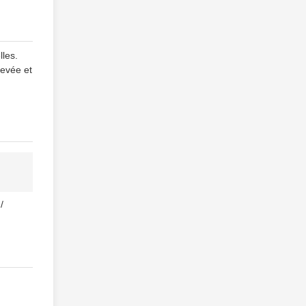
lles.
levée et
/