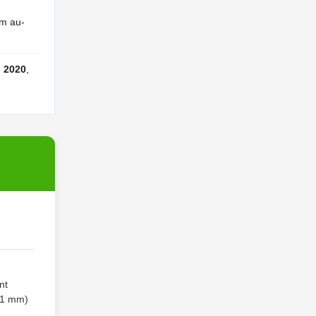
mm au-
l 2020
,
nt
0,1 mm)