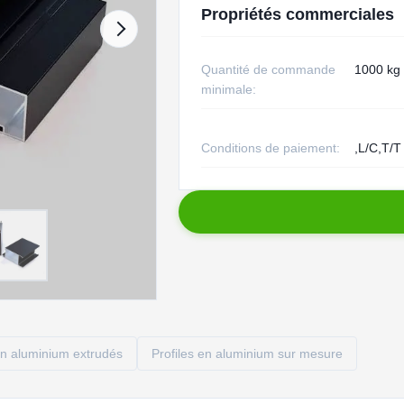
Propriétés commerciales
Quantité de commande
1000 kg
minimale:
Conditions de paiement:
,L/C,T/T
 en aluminium extrudés
Profiles en aluminium sur mesure