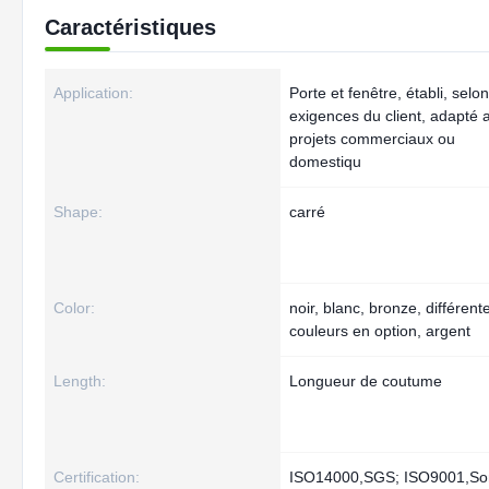
Caractéristiques
Application:
Porte et fenêtre, établi, selon
exigences du client, adapté 
projets commerciaux ou
domestiqu
Shape:
carré
Color:
noir, blanc, bronze, différent
couleurs en option, argent
Length:
Longueur de coutume
Certification:
ISO14000,SGS; ISO9001,So