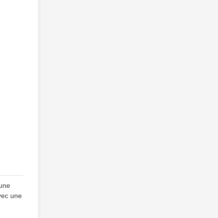
 une
avec une