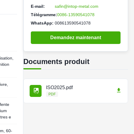
E-mail:
safin@intop-metal.com
Télégramme:
0086-13590541078
WhatsApp:
008613590541078
Demandez maintenant
sation,
Documents produit
nition
ivre,
ISO2025.pdf
PDF
fente
nium
tres e
m, 60-