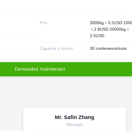
Prix:
3000kg＜3.2USD 100
＜2.8USD 20000kg＜
2.5USD
Capacité à fournir:
30 conteneurs/mois
D
e
m
a
n
d
e
z
m
a
i
n
t
e
n
a
n
t
Mr. Safin Zhang
Manager