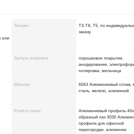
Temper:
Т3-Т8, Т5, по индивидуаль
заказу
х или
Surface treatment:
порошковое покрытие,
анодирование, электрофор
полировка, мельница
Material:
6063 Алюминиевый сплав, 
сталь, железо, алюминий
Product name:
Алюминиевый профиль 40x4
образный паз 3030 Алюми
профили для офисной
перегородки, алюминие