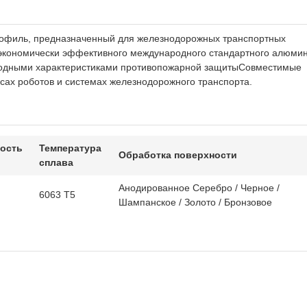
офиль, предназначенный для железнодорожных транспортных
экономически эффективного международного стандартного алюми
сходными характеристиками противопожарной защитыСовместимые
сах роботов и системах железнодорожного транспорта.
ность
Температура
Обработка поверхности
сплава
Анодированное Серебро / Черное /
6063 T5
Шампанское / Золото / Бронзовое