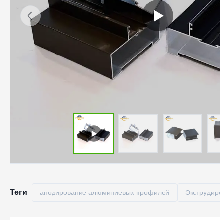
Теги
анодирование алюминиевых профилей
Экструди