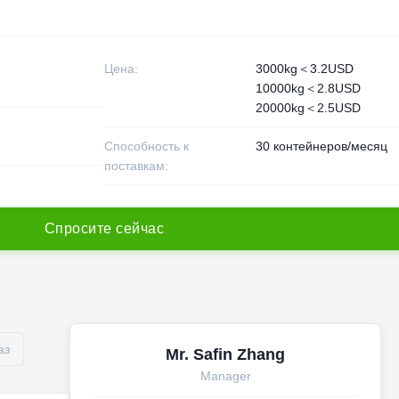
Цена:
3000kg＜3.2USD
10000kg＜2.8USD
20000kg＜2.5USD
Способность к
30 контейнеров/месяц
поставкам:
С
п
р
о
с
и
т
е
с
е
й
ч
а
с
аз
Mr. Safin Zhang
Manager