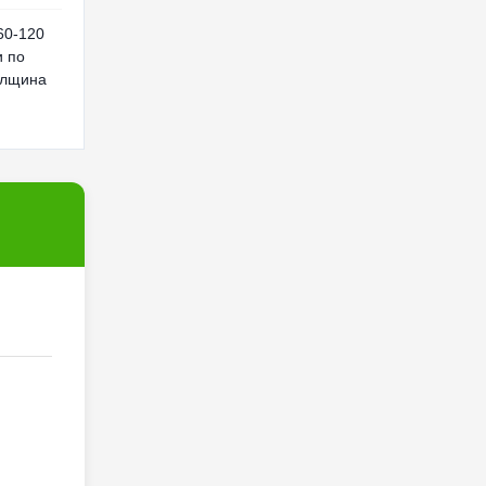
60-120
и по
олщина