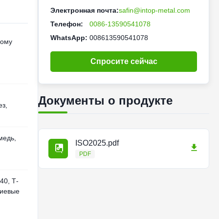
Электронная почта:
safin@intop-metal.com
Телефон:
0086-13590541078
WhatsApp:
008613590541078
ному
Спросите сейчас
Документы о продукте
ез,
медь,
ISO2025.pdf
PDF
0, Т-
ниевые