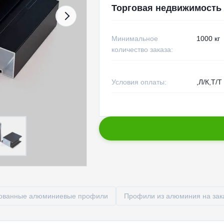
Торговая недвижимость
Минимальное
1000 кг
количество заказа:
Условия оплаты:
,Л/К,Т/Т
рованные алюминиевые профили
Профили из алюминия на зак