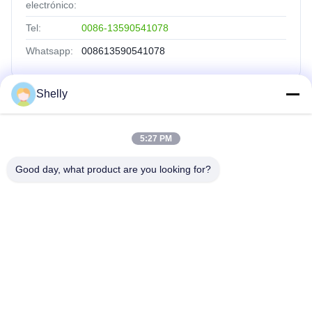
electrónico:
Tel:
0086-13590541078
Whatsapp:
008613590541078
Shelly
Vínculos Rápidos
5:27 PM
Inicio
Productos
Good day, what product are you looking for?
Sobre Nosotros
Visita A La Fábrica
Control De Calidad
Contacto
Solicitar Una Cotización
INTOP METAL CO., LTD
0086-757-81230616