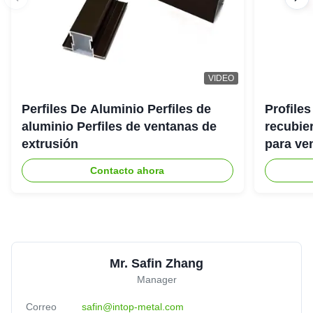
VIDEO
Perfiles De Aluminio Perfiles de
Profiles
aluminio Perfiles de ventanas de
recubie
extrusión
para ve
Contacto ahora
Mr. Safin Zhang
Manager
Correo
safin@intop-metal.com