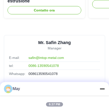
estrusione
Contatto ora
Mr. Safin Zhang
Manager
E-mail:
safin@intop-metal.com
tel:
0086-13590541078
Whatsapp:
008613590541078
May
Collegamenti Rapidi
6:37 PM
Casa