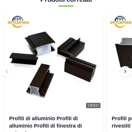
VIDEO
Profili di alluminio Profili di
Profili 
alluminio Profili di finestra di
rivestit