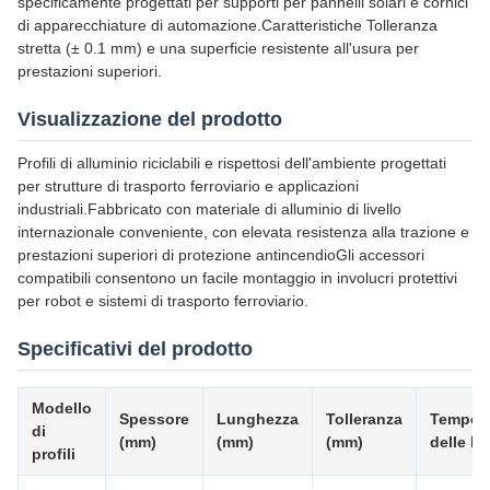
specificamente progettati per supporti per pannelli solari e cornici
di apparecchiature di automazione.Caratteristiche Tolleranza
stretta (± 0.1 mm) e una superficie resistente all'usura per
prestazioni superiori.
Visualizzazione del prodotto
Profili di alluminio riciclabili e rispettosi dell'ambiente progettati
per strutture di trasporto ferroviario e applicazioni
industriali.Fabbricato con materiale di alluminio di livello
internazionale conveniente, con elevata resistenza alla trazione e
prestazioni superiori di protezione antincendioGli accessori
compatibili consentono un facile montaggio in involucri protettivi
per robot e sistemi di trasporto ferroviario.
Specificativi del prodotto
Modello
Spessore
Lunghezza
Tolleranza
Tempera
di
(mm)
(mm)
(mm)
delle le
profili