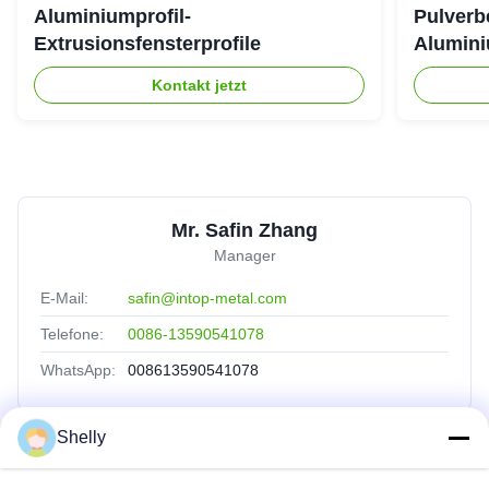
Aluminiumprofil-
Pulverb
Extrusionsfensterprofile
Alumini
Kontakt jetzt
Mr. Safin Zhang
Manager
E-Mail:
safin@intop-metal.com
Telefone:
0086-13590541078
WhatsApp:
008613590541078
Shelly
Schnelle Verbindungen