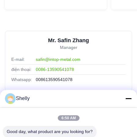
Mr. Safin Zhang
Manager
E-mail:
safin@intop-metal.com
điện thoại:
0086-13590541078
Whatsapp:
008613590541078
Shelly
Liên Kết Nhanh
6:50 AM
Nhà
Sản Phẩm
Good day, what product are you looking for?
Về Chúng Tôi