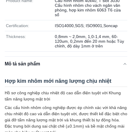
Product name:
Cấu hình nhôm 40x40, T slot 3030
Cấu hình nhôm cho vách ngăn văn
phòng, hợp kim nhôm 6063 T6 cửa
sổ
Certification:
ISO14000,SGS; ISO9001,Soncap
Thickness:
0,8mm ~ 2,0mm, 1,0-1,4 mm, 60-
120um, 0,2mm đến 20 mm hoặc Tùy
chỉnh, độ dày 1mm ở trên
Mô tả sản phẩm
Hợp kim nhôm mới năng lượng chịu nhiệt
Hồ sơ công nghiệp chịu nhiệt độ cao dẫn điện tuyệt vời Khung
tấm năng lượng mặt trời
Các cấu hình nhôm công nghiệp được ép chính xác với khả năng
chịu nhiệt độ cao và dẫn điện tuyệt vời, được thiết kế đặc biệt cho
giá đỡ tấm năng lượng mặt trời và khung thiết bị tự động hóa.
Đặc trưng bởi dung sai chặt chẽ (±0.1mm) và bề mặt chống mài