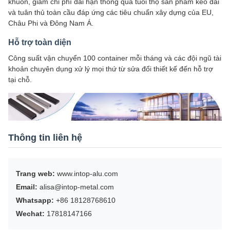
khuôn, giảm chi phí dài hạn thông qua tuổi thọ sản phẩm kéo dài
và tuân thủ toàn cầu đáp ứng các tiêu chuẩn xây dựng của EU,
Châu Phi và Đông Nam Á.
Hỗ trợ toàn diện
Công suất vận chuyển 100 container mỗi tháng và các đội ngũ tài
khoản chuyên dụng xử lý mọi thứ từ sửa đổi thiết kế đến hỗ trợ
tại chỗ.
Thông tin liên hệ
Trang web:
www.intop-alu.com
Email:
alisa@intop-metal.com
Whatsapp:
+86 18128768610
Wechat:
17818147166