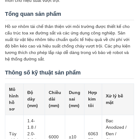
mòn cho hiệu suất vượt trội.
Tổng quan sản phẩm
Hồ sơ nhôm tái chế thân thiện với môi trường được thiết kế cho
cấu trúc toa xe đường sắt và các ứng dụng công nghiệp. Sản
xuất từ vật liệu nhôm tiêu chuẩn quốc tế hiệu quả về chi phí với
độ bền kéo cao và hiệu suất chống cháy vượt trội. Các phụ kiện
tương thích cho phép lắp ráp dễ dàng trong vỏ bảo vệ robot và
hệ thống đường sắt.
Thông số kỹ thuật sản phẩm
Mô
Độ
Chiều
Dung
Hợp
hình
Xử lý bề
dày
dài
sai
kim
hồ
mặt
(mm)
(mm)
(mm)
tôi
sơ
1.4-
Bạc
1.8 /
Anodized /
Tùy
2.0-
6063
Đen /
6000
±10