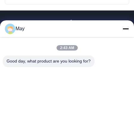
ลิงค์เร็ว
May
บ้าน
ผลิตภัณฑ์
2:43 AM
เกี่ยวกับเรา
Good day, what product are you looking for?
ทัวร์โรงงาน
ควบคุมคุณภาพ
ติดต่อเรา
ขออ้าง
INTOP METAL CO., LTD
0086-757-81230616
safin@intop-metal.com