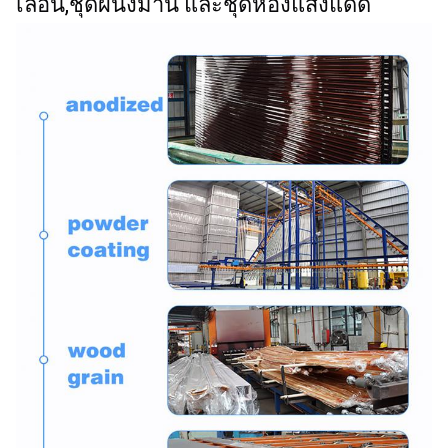
เลื่อน,ชุดผนังม่าน และชุดห้องแสงแดด