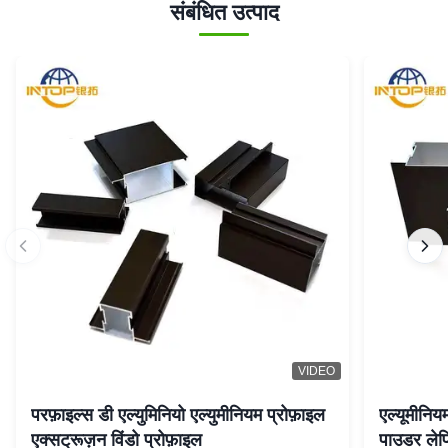
संबंधित उत्पाद
VIDEO
परफ़ाइल्स डी एल्युमिनियो एल्युमीनियम प्रोफ़ाइल
एल्यूमीनिय
एक्सट्रूज़न विंडो प्रोफ़ाइल
पाउडर लेप