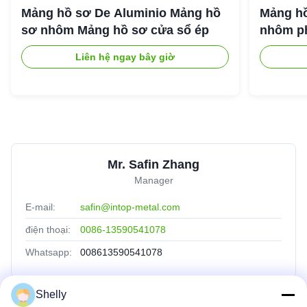
Mảng hồ sơ De Aluminio Mảng hồ
Mảng hồ
sơ nhôm Mảng hồ sơ cửa sổ ép
nhôm ph
Liên hệ ngay bây giờ
Mr. Safin Zhang
Manager
E-mail:
safin@intop-metal.com
điện thoại:
0086-13590541078
Whatsapp:
008613590541078
Shelly