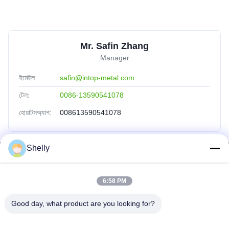
Mr. Safin Zhang
Manager
ইমেইল:
safin@intop-metal.com
টেল:
0086-13590541078
হোয়াটসঅ্যাপ:
008613590541078
Shelly
দ্রুত লিঙ্ক
বাড়ি
6:58 PM
পণ্য
Good day, what product are you looking for?
আমাদের সম্পর্কে
কারখানা ভ্রমণ