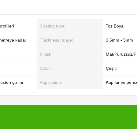
ofilleri
Coating type:
Toz Boya
6 metreye kadar
Thickness range:
0.5mm - 5mm
Finish:
Mat/Pürüzsüz/P
Color:
Çeşitli
şteri çizimi
Application:
Kapılar ve penc