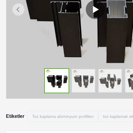
Etiketler
Toz kaplama alüminyum profilleri
toz kaplamalı 