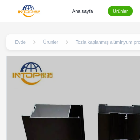
Ana sayfa
Ürünler
Evde
Ürünler
Tozla kaplanmış alüminyum profi