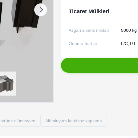
Ticaret Mülkleri
Asgari sipariş miktarı:
5000 kg
Ödeme Şartları:
L/C,T/T
ekstrüde alüminyum
Alüminyum kesit toz kaplama