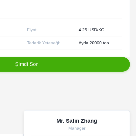
Fiyat:
4.25 USD/KG
Tedarik Yeteneği:
Ayda 20000 ton
Ş
i
m
d
i
S
o
r
Mr. Safin Zhang
Manager