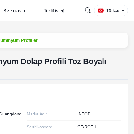
Bize ulaşın
Teklif isteği
Türkçe
lüminyum Profiller
yum Dolap Profili Toz Boyalı
/Guangdong
Marka Adı:
INTOP
Sertifikasyon:
CE/ROTH