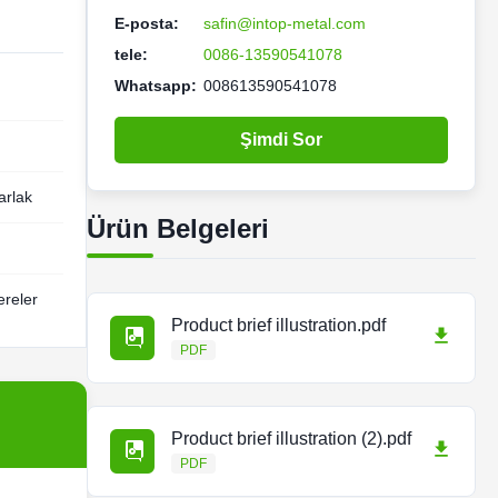
E-posta:
safin@intop-metal.com
tele:
0086-13590541078
Whatsapp:
008613590541078
Şimdi Sor
arlak
Ürün Belgeleri
ereler
Product brief illustration.pdf
PDF
Product brief illustration (2).pdf
PDF